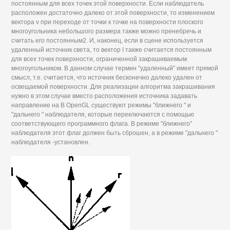
постоянным для всех точек этой поверхности. Если наблюдатель
расположен достаточно далеко от этой поверхности, то изменением
вектора v при переходе от точки к точке на поверхности плоского
многоугольника небольшого размера также можно пренебречь и
считать его постоянным2. И, наконец, если в сцене используется
удаленный источник света, то вектор I также считается постоянным
для всех точек поверхности, ограниченной закрашиваемым
многоугольником. В данном случае термин "удаленный" имеет прямой
смысл, т.е. считается, что источник бесконечно далеко удален от
освещаемой поверхности. Для реализации алгоритма закрашивания
нужно в этом случае вместо расположения источника задавать
направление на В OpenGL существуют режимы "ближнего " и
"дальнего " наблюдателя, которые переключаются с помощью
соответствующего программного флага. В режиме "ближнего"
наблюдателя этот флаг должен быть сброшен, а в режиме "дальнего "
наблюдателя -установлен.