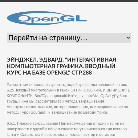
ЭЙНДЖЕЛ, ЭДВАРД. "ИНТЕРАКТИВНАЯ
КОМПЬЮТЕРНАЯ ГРАФИКА. ВВОДНЫЙ
КУРС НА БАЗЕ OPENGL" СТР.288
Рассмотрим полигональную сеть, подобную представленной на рис.
6.25. Каждый многоугольник в такой СеТИ- ПЛОСКИЙ, И ВЫЧИСЛИТЬ
КОМПОНеНТЫ ВекТОра nupmcuiri i\ n^vij nv_ npvMviaDj.Av.! yj^yjбого
труда. Ниже мы рассмотрим три метода закрашивания
многоугольников: плоское, интерполяционное, или закрашивание по
методу Гуро (Gouraud), и закрашивание по методу Фонга.
6.5.1. Плоское закрашивание При перемещении от одной точки на
поверхности к другой в общем случае могут изменяться три вектора -
1, n и v. Однако, если поверхность плоская, вектор n остается