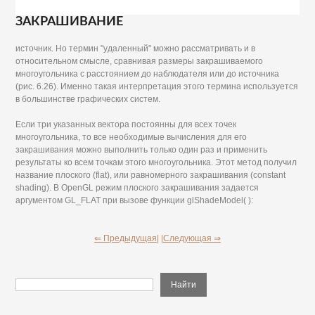
ЗАКРАШИВАНИЕ
источник. Но термин "удаленный" можно рассматривать и в
относительном смысле, сравнивая размеры закрашиваемого
многоугольника с расстоянием до наблюдателя или до источника
(рис. 6.26). Именно такая интерпретация этого термина используется
в большинстве графических систем.
Если три указанных вектора постоянны для всех точек
многоугольника, то все необходимые вычисления для его
закрашивания можно выполнить только один раз и применить
результаты ко всем точкам этого многоугольника. Этот метод получил
название плоского (flat), или равномерного закрашивания (constant
shading). В OpenGL режим плоского закрашивания задается
аргументом GL_FLAT при вызове функции glShadeModel( ):
⇐ Предыдущая|
|Следующая ⇒