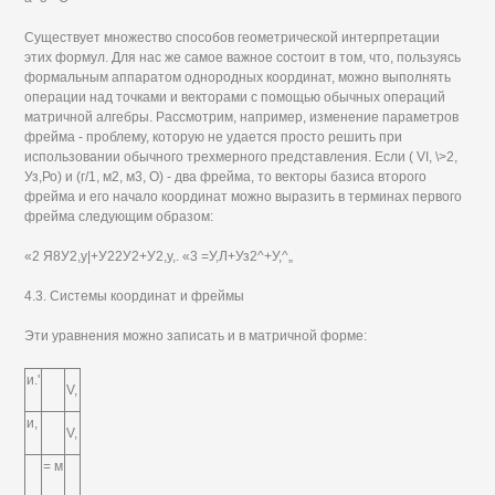
Существует множество способов геометрической интерпретации
этих формул. Для нас же самое важное состоит в том, что, пользуясь
формальным аппаратом однородных координат, можно выполнять
операции над точками и векторами с помощью обычных операций
матричной алгебры. Рассмотрим, например, изменение параметров
фрейма - проблему, которую не удается просто решить при
использовании обычного трехмерного представления. Если ( VI, \>2,
Уз,Ро) и (г/1, м2, м3, О) - два фрейма, то векторы базиса второго
фрейма и его начало координат можно выразить в терминах первого
фрейма следующим образом:
«2 Я8У2,у|+У22У2+У2,у,. «3 =У,Л+Уз2^+У,^„
4.3. Системы координат и фреймы
Эти уравнения можно записать и в матричной форме:
и.'
V,
и,
V,
= м