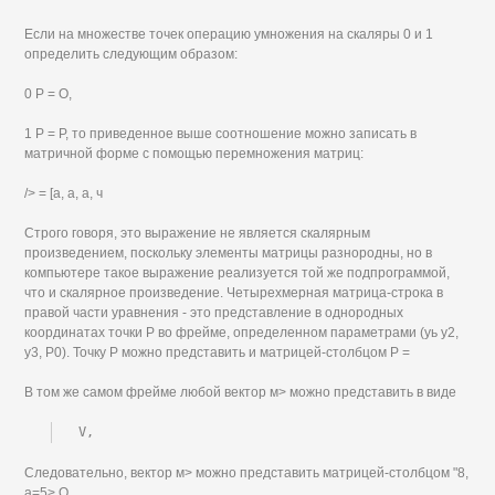
Если на множестве точек операцию умножения на скаляры 0 и 1
определить следующим образом:
0 Р = О,
1 Р = Р, то приведенное выше соотношение можно записать в
матричной форме с помощью перемножения матриц:
/> = [а, а, а, ч
Строго говоря, это выражение не является скалярным
произведением, поскольку элементы матрицы разнородны, но в
компьютере такое выражение реализуется той же подпрограммой,
что и скалярное произведение. Четырехмерная матрица-строка в
правой части уравнения - это представление в однородных
координатах точки Р во фрейме, определенном параметрами (уь у2,
у3, Р0). Точку Р можно представить и матрицей-столбцом Р =
В том же самом фрейме любой вектор м> можно представить в виде
V,
Следовательно, вектор м> можно представить матрицей-столбцом "8,
а=5> О