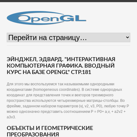
ЭЙНДЖЕЛ, ЭДВАРД. "ИНТЕРАКТИВНАЯ
КОМПЬЮТЕРНАЯ ГРАФИКА. ВВОДНЫЙ
КУРС НА БАЗЕ OPENGL" СТР.181
Для этого мы воспользуемся так называемыми однородными
координатами (homogeneous coordinates). В системе однородных
координат для представления точек и векторов трехмерного
пространства используются четырехмерные матрицы-столбцы. Во
фрейме, заданном набором параметров (vj, v2, v3, Р0), любую точку Р
можно однозначно представить соотношением Р = Р0+ a,v, + a2v2 +
a3v3.
ОБЪЕКТЫ И ГЕОМЕТРИЧЕСКИЕ
ПРЕОБРАЗОВАНИЯ