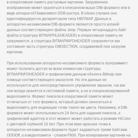
в оперативную память растровые картинки. Загруженное
изображение может храниться в описанном выше DIB-формате или в
виде аппаратнО'Зависимого DDB-растра. В обоих случаях оно
идентифицируется дескриптором типа HBITMAP. Данные в
аппаратно-независимом DIB-формате являются просто копией
данных соответствующего файла .bmp. Первые четырнадцать байт
файла (структура BITMAPFILEHEADER) в оперативную память не
загружаются, а структура BITMAPINFOHEADER сохраняется как
составная часть структуры DIBSECTION, создаваемой при загрузке
картинки.
При использовании аппаратно-независимого формата программист
может получить доступ ко всем элементам структуры
BITMAPINFOHEADER и графическим данным объекта Bitmap при
помощи соответствующего указателя. Но эти данные не
используются для непосредственного управления экраном, так как
они всегда хранятся в системной памяти, а не в специализированной
видеопамяти. Формат пиксела в оперативной памяти может
отличаться от того формата, который должен заноситься в
видеопамять для индикации точки такого же цвета. Например, в DIB-
формате может использоваться 24 бита для задания пиксела, а
графический адаптер в этот момент может работать в режиме HiColor
с цветовой глубиной 16 бит. При этом ярко-красная точка в
аппаратно-независимом формате будет задаваться тремя байтами
OOOOff, а в видеопамяти - словом F800. При копировании картинки на