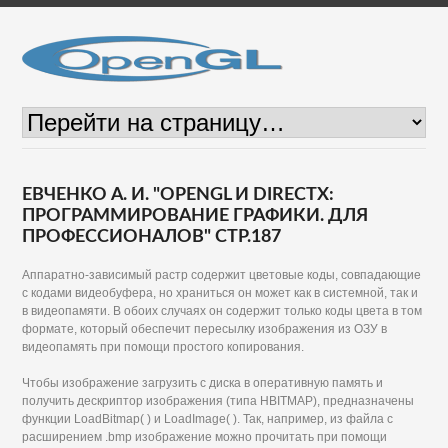
ЕВЧЕНКО А. И. "OPENGL И DIRECTX:
ПРОГРАММИРОВАНИЕ ГРАФИКИ. ДЛЯ
ПРОФЕССИОНАЛОВ" СТР.187
Аппаратно-зависимый растр содержит цветовые коды, совпадающие
с кодами видеобуфера, но храниться он может как в системной, так и
в видеопамяти. В обоих случаях он содержит только коды цвета в том
формате, который обеспечит пересылку изображения из ОЗУ в
видеопамять при помощи простого копирования.
Чтобы изображение загрузить с диска в оперативную память и
получить дескриптор изображения (типа HBITMAP), предназначены
функции LoadBitmap( ) и LoadImage( ). Так, например, из файла с
расширением .bmp изображение можно прочитать при помощи