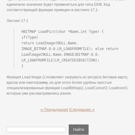
единичное значение будет применяться для типа DDB. Код
соответствующей функции приведен в листинге 17.1.
Листинг 17.1
HBITMAP LoadPict(char *Name.int Type) {

if(Type)

return LoadImage(NULL.Name. 
IMAGE_BITMAP.0.0.LR_LOADFROMFILE); else return 
LoadlmageCNULL.Name.IMAGEJBITMAP.0.0.

LR_LOADFROMFILE|LR_CREATEDIBSECTION);

}
Функция Load Image () позволяет загружать из ресурса битовую карту,
курсор или пиктограмму, но для этого более удобны простые
специализированные функции LoadBitmap(), LoadCursorO, LoadlconO,
которые уже рассматривались ранее.
⇐ Предыдущая|
|Следующая ⇒