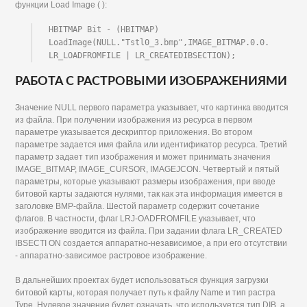
функции Load Image ( ):
HBITMAP Bit - (HBITMAP) 
LoadImage(NULL."Tstl0_3.bmp",IMAGE_BITMAP.0.0.

LR_LOADFROMFILE | LR_CREATEDIBSECTION);
РАБОТА С РАСТРОВЫМИ ИЗОБРАЖЕНИЯМИ
Значение NULL первого параметра указывает, что картинка вводится
из файла. При получении изображения из ресурса в первом
параметре указывается дескриптор приложения. Во втором
параметре задается имя файла или идентификатор ресурса. Третий
параметр задает тип изображения и может принимать значения
IMAGE_BITMAP, IMAGE_CURSOR, IMAGEJCON. Четвертый и пятый
параметры, которые указывают размеры изображения, при вводе
битовой карты задаются нулями, так как эта информация имеется в
заголовке BMP-файла. Шестой параметр содержит сочетание
флагов. В частности, флаг LRJ-OADFROMFILE указывает, что
изображение вводится из файла. При задании флага LR_CREATED
IBSECTI ON создается аппаратно-независимое, а при его отсутствии
- аппаратно-зависимое растровое изображение.
В дальнейших проектах будет использоваться функция загрузки
битовой карты, которая получает путь к файлу Name и тип растра
Туре. Нулевое значение будет означать, что используется тип DIB, а