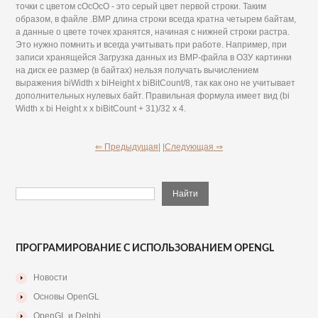
точки с цветом сОсОсО - это серый цвет первой строки. Таким
образом, в файле .BMP длина строки всегда кратна четырем байтам,
а данные о цвете точек хранятся, начиная с нижней строки растра.
Это нужно помнить и всегда учитывать при работе. Например, при
записи хранящейся Загрузка данных из ВМР-файла в ОЗУ картинки
на диск ее размер (в байтах) нельзя получать вычислением
выражения biWidth х biHeight х biBitCount/8, так как оно не учитывает
дополнительных нулевых байт. Правильная формула имеет вид (bi
Width х bi Height х х biBitCount + 31)/32 х 4.
⇐ Предыдущая|
|Следующая ⇒
ПРОГРАМИРОВАНИЕ С ИСПОЛЬЗОВАНИЕМ OPENGL
Новости
Основы OpenGL
OpenGL и Delphi