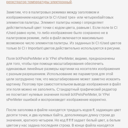
регистратор температуры электронный
.
Заметим, что в палитровых режимах между заголовком и
изображением находится bi Cl rUsed трех- или четырехбайтовых
элементов палитры. Элемент палитры номер i определяет
действительный цвет точки с кодом цвета, равным i. Если поле bi Cl
rUsed равно нулю, то либо изображение было сохранено не в
палитровом режиме, либо в файл включается максимально
возможное число элементов палитры. Из заданных bi Cl rUsed цветов
только bi Cl г Important цветов действительно используются в рисунке.
Поля biXPelsPerMeter и bi YPel sPerMeter, видимо, предназначены
для того, чтобы при помощи масштабирования обеспечить
одинаковые линейные размеры картинки на носителях изображения
с разным разрешением. Использование же параметров для этой
цели затруднено тем, что масштабирование может заметно исказить
картинку. Поэтому при самостоятельном выводе изображения в файл
эти поля можно не заполнять. Стандартный графический редактор
не посчитает нулевые значения полей biXPelsPerMeter, bi YPel
sPerMeter ошибкой и воспроизведет изображение корректно.
После заголовка в файле находятся тридцать кодов ff, задающих цвет
десяти точек, и два нулевых байта, дополняющих длину строки до
значения, кратного четырем. Но код ff ff ff задает белый цвет, а белым
цветом у нас задана последняя строка. В конце файла находятся