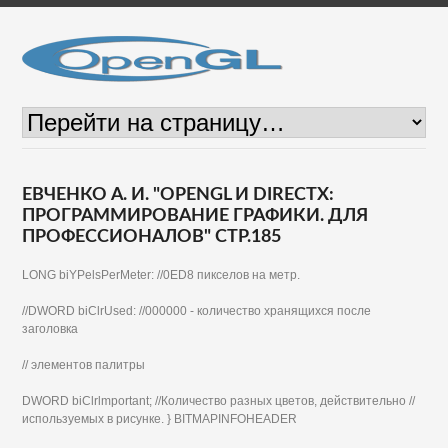
ЕВЧЕНКО А. И. "OPENGL И DIRECTX:
ПРОГРАММИРОВАНИЕ ГРАФИКИ. ДЛЯ
ПРОФЕССИОНАЛОВ" СТР.185
LONG biYPelsPerMeter: //0ED8 пикселов на метр.
//DWORD biClrUsed: //000000 - количество хранящихся после
заголовка
// элементов палитры
DWORD biClrlmportant; //Количество разных цветов, действительно //
используемых в рисунке. } BITMAPINFOHEADER