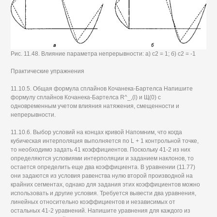
Рис. 11.48. Влияние параметра непрерывности: а) с2 = 1; б) с2 = -1
Практические упражнения
11.10.5. Общая формула сплайнов Кочанека-Бартелса Напишите
формулу сплайнов Кочанека-Бартелса R^_,(l) и Щ(0) с
одновременным учетом влияния натяжения, смещенности и
непрерывности.
11.10.6. Выбор условий на концах кривой Напомним, что когда
кубическая интерполяция выполняется по L + 1 контрольной точке,
то необходимо задать 41 коэффициентов. Поскольку 41-2 из них
определяются условиями интерполяции и заданием наклонов, то
остается определить еще два коэффициента. В уравнении (11.77)
они задаются из условия равенства нулю второй производной на
крайних сегментах, однако для задания этих коэффициентов можно
использовать и другие условия. Требуется вывести два уравнения,
линейных относительно коэффициентов и независимых от
остальных 41-2 уравнений. Напишите уравнения для каждого из