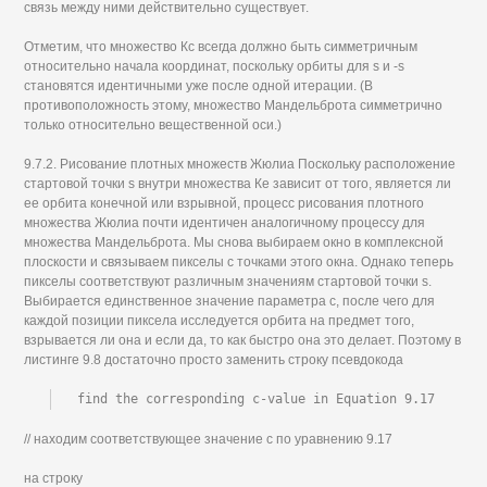
связь между ними действительно существует.
Отметим, что множество Кс всегда должно быть симметричным
относительно начала координат, поскольку орбиты для s и -s
становятся идентичными уже после одной итерации. (В
противоположность этому, множество Мандельброта симметрично
только относительно вещественной оси.)
9.7.2. Рисование плотных множеств Жюлиа Поскольку расположение
стартовой точки s внутри множества Ке зависит от того, является ли
ее орбита конечной или взрывной, процесс рисования плотного
множества Жюлиа почти идентичен аналогичному процессу для
множества Мандельброта. Мы снова выбираем окно в комплексной
плоскости и связываем пикселы с точками этого окна. Однако теперь
пикселы соответствуют различным значениям стартовой точки s.
Выбирается единственное значение параметра с, после чего для
каждой позиции пиксела исследуется орбита на предмет того,
взрывается ли она и если да, то как быстро она это делает. Поэтому в
листинге 9.8 достаточно просто заменить строку псевдокода
find the corresponding c-value in Equation 9.17
// находим соответствующее значение с по уравнению 9.17
на строку