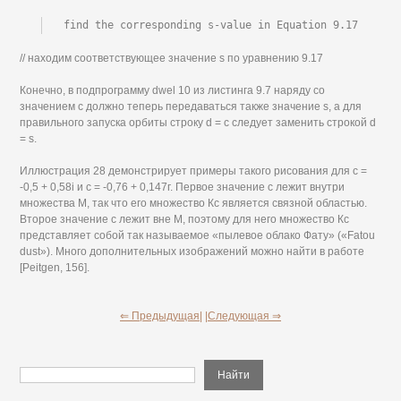
find the corresponding s-value in Equation 9.17
// находим соответствующее значение s по уравнению 9.17
Конечно, в подпрограмму dwel 10 из листинга 9.7 наряду со
значением с должно теперь передаваться также значение s, а для
правильного запуска орбиты строку d = с следует заменить строкой d
= s.
Иллюстрация 28 демонстрирует примеры такого рисования для с =
-0,5 + 0,58i и с = -0,76 + 0,147г. Первое значение с лежит внутри
множества М, так что его множество Кс является связной областью.
Второе значение с лежит вне М, поэтому для него множество Кс
представляет собой так называемое «пылевое облако Фату» («Fatou
dust»). Много дополнительных изображений можно найти в работе
[Peitgen, 156].
⇐ Предыдущая|
|Следующая ⇒