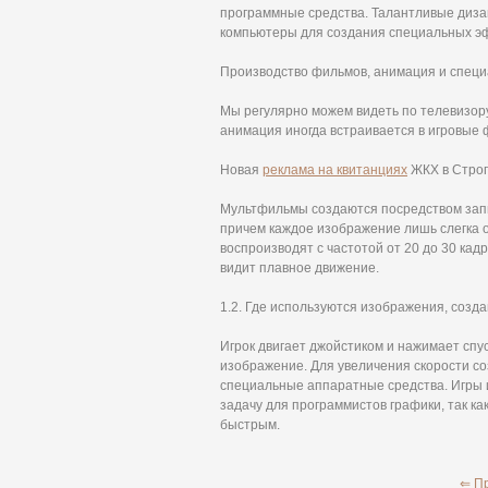
программные средства. Талантливые диза
компьютеры для создания специальных эф
Производство фильмов, анимация и спец
Мы регулярно можем видеть по телевизор
анимация иногда встраивается в игровые
Новая
реклама на квитанциях
ЖКХ в Строг
Мультфильмы создаются посредством запи
причем каждое изображение лишь слегка о
воспроизводят с частотой от 20 до 30 кад
видит плавное движение.
1.2. Где используются изображения, соз
Игрок двигает джойстиком и нажимает спу
изображение. Для увеличения скорости с
специальные аппаратные средства. Игры 
задачу для программистов графики, так к
быстрым.
⇐ П