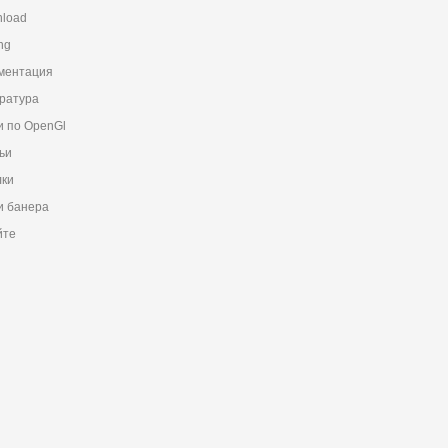
load
ng
ментация
ратура
и по OpenGl
ьи
ки
 банера
йте