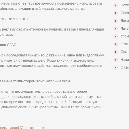
йнеры имеют теперь возможность повседневно использовать
Down
фектов, анимации и публикаций высокого качества.
Codi
иальные эффекты
Доку
Лите
у рекламу с компьютерной анимацией, и весьма впечатляющая
 фильмы.
Урок
Стат
ино СЗАО.
Ссыл
си последовательных изображений на кино- или видеопленку,
Наши
тличается от предыдущего. Когда кино- или видеопленку
ров в секунду, человеческий глаз соединяет эти изображения и
О са
даваемые компьютером Компьютерные игры
ск, на что незамедлительно реагирует компьютерное
оздания последовательных изображений часто используются
из галереи автоматов представляют собой самую сложную
ак движение должно быть реалистичным и в то же время очень
редыдущая|
|Следующая ⇒