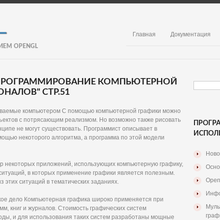
Главная
Документация
ИЕМ OPENGL
. ПРОГРАММИРОВАНИЕ КОМПЬЮТЕРНОЙ
НАЛОВ" СТР.51
даваемые компьютером С помощью компьютерной графики можно
ектов с потрясающим реализмом. Но возможно также рисовать
ПРОГР
нципе не могут существовать. Программист описывает в
ИСПОЛ
мощью некоторого алгоритма, а программа по этой модели
Ново
зор некоторых приложений, использующих компьютерную графику,
Осно
ситуаций, в которых применение графики является полезным.
Open
 этих ситуаций в тематических заданиях.
Инфо
ьское дело Компьютерная графика широко применяется при
Муль
м, книг и журналов. Стоимость графических систем
граф
оды, и для использования таких систем разработаны мощные