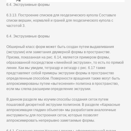
6.4. Экструзивные формы
6.3.13. Построение списков для геодезического купола Составьте
списки вершин, нормалей и граней для геодезического купола с
частотой 3.
6.4. Экструзивные формы
Обширный класс форм может быть создан путем выдавливания
(экструзии) или заметания двумерной формы в пространстве.
Призма, показанная на рис. 6.14, является примером формы,
образованной посредством «линейной экструзии», то есть по прямой
линии. Как мы увидим, тетраэдр и октаэдр с рис. 6.17 также
представляют собой примеры экструзии формы в пространство
определенным способом. Поверхности вращения также могут быть
аппроксимированы путем «вытеснения» полигона в пространство,
если мы слегка расширим определение экструзии.
В данном разделе мы изучим способы создания сеток путем
пошаговой дискретной экструзии полигонов. В разделе «Каркасные
аппроксимации гладких объектов» мы разработаем аналогичные
инструменты для построения сеток, которые позволят
аппроксимировать непрерывно заметаемые формы.
6.4.1. Создание призм Начнем с призмы, сформированной путем