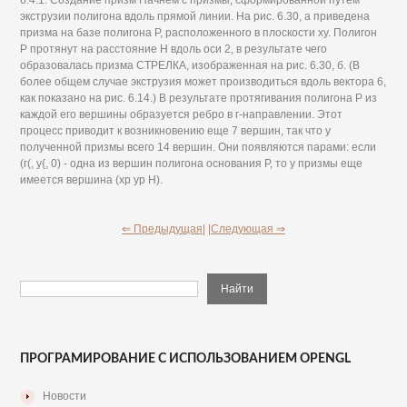
экструзии полигона вдоль прямой линии. На рис. 6.30, а приведена
призма на базе полигона Р, расположенного в плоскости ху. Полигон
Р протянут на расстояние Н вдоль оси 2, в результате чего
образовалась призма СТРЕЛКА, изображенная на рис. 6.30, б. (В
более общем случае экструзия может производиться вдоль вектора 6,
как показано на рис. 6.14.) В результате протягивания полигона Р из
каждой его вершины образуется ребро в г-направлении. Этот
процесс приводит к возникновению еще 7 вершин, так что у
полученной призмы всего 14 вершин. Они появляются парами: если
(г(, у{, 0) - одна из вершин полигона основания Р, то у призмы еще
имеется вершина (хр ур Н).
⇐ Предыдущая|
|Следующая ⇒
ПРОГРАМИРОВАНИЕ С ИСПОЛЬЗОВАНИЕМ OPENGL
Новости