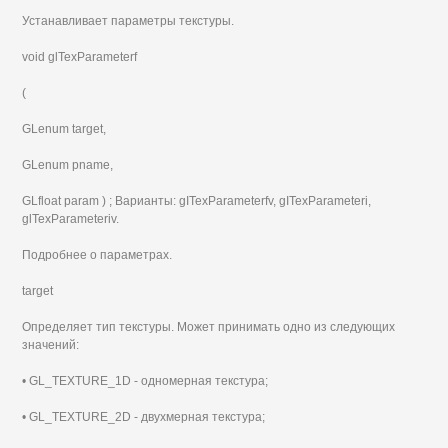
Устанавливает параметры текстуры.
void glTexParameterf
(
GLenum target,
GLenum pname,
GLfloat param ) ; Варианты: gITexParameterfv, gITexParameteri,
glTexParameteriv.
Подробнее о параметрах.
target
Определяет тип текстуры. Может принимать одно из следующих
значений:
• GL_TEXTURE_1D - одномерная текстура;
• GL_TEXTURE_2D - двухмерная текстура;