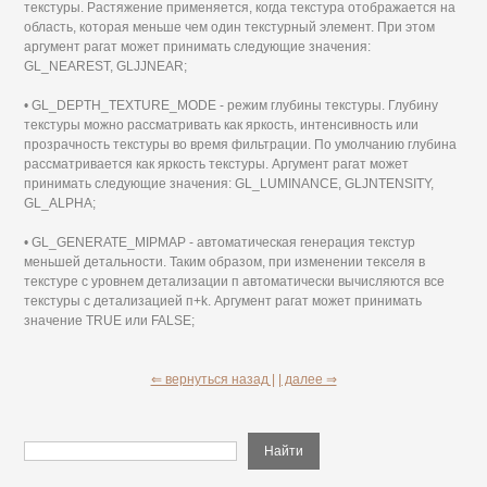
текстуры. Растяжение применяется, когда текстура отображается на
область, которая меньше чем один текстурный элемент. При этом
аргумент рагат может принимать следующие значения:
GL_NEAREST, GLJJNEAR;
• GL_DEPTH_TEXTURE_MODE - режим глубины текстуры. Глубину
текстуры можно рассматривать как яркость, интенсивность или
прозрачность текстуры во время фильтрации. По умолчанию глубина
рассматривается как яркость текстуры. Аргумент рагат может
принимать следующие значения: GL_LUMINANCE, GLJNTENSITY,
GL_ALPHA;
• GL_GENERATE_MIPMAP - автоматическая генерация текстур
меньшей детальности. Таким образом, при изменении текселя в
текстуре с уровнем детализации п автоматически вычисляются все
текстуры с детализацией п+k. Аргумент рагат может принимать
значение TRUE или FALSE;
⇐ вернуться назад |
| далее ⇒