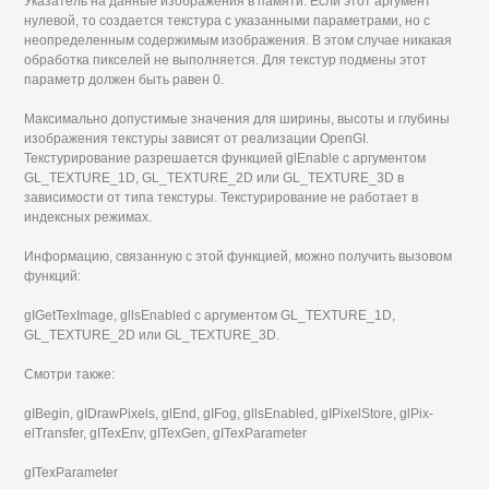
Указатель на данные изображения в памяти. Если этот аргумент
нулевой, то создается текстура с указанными параметрами, но с
неопределенным содержимым изображения. В этом случае никакая
обработка пикселей не выполняется. Для текстур подмены этот
параметр должен быть равен 0.
Максимально допустимые значения для ширины, высоты и глубины
изображения текстуры зависят от реализации OpenGI.
Текстурирование разрешается функцией glEnable с аргументом
GL_TEXTURE_1D, GL_TEXTURE_2D или GL_TEXTURE_3D в
зависимости от типа текстуры. Текстурирование не работает в
индексных режимах.
Информацию, связанную с этой функцией, можно получить вызовом
функций:
gIGetTexImage, gllsEnabled с аргументом GL_TEXTURE_1D,
GL_TEXTURE_2D или GL_TEXTURE_3D.
Смотри также:
gIBegin, gIDrawPixels, glEnd, gIFog, gllsEnabled, gIPixelStore, glPix-
elTransfer, gITexEnv, gITexGen, gITexParameter
gITexParameter