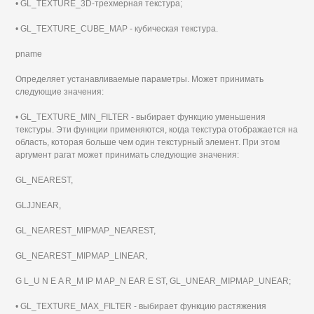
• GL_TEXTURE_3D-трехмерная текстура;
• GL_TEXTURE_CUBE_MAP - кубическая текстура.
pname
Определяет устанавливаемые параметры. Может принимать
следующие значения:
• GL_TEXTURE_MIN_FILTER - выбирает функцию уменьшения
текстуры. Эти функции применяются, когда текстура отображается на
область, которая больше чем один текстурный элемент. При этом
аргумент рагат может принимать следующие значения:
GL_NEAREST,
GLJJNEAR,
GL_NEAREST_MIPMAP_NEAREST,
GL_NEAREST_MIPMAP_LINEAR,
G L_U N Е A R_M IP M AP_N EAR E ST, GL_UNEAR_MIPMAP_UNEAR;
• GL_TEXTURE_MAX_FILTER - выбирает функцию растяжения