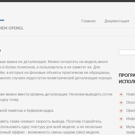
Главная
Документация
ИЕМ OPENGL
6
ько важна ее детализация. Можно потратить на модель много
 и более полигонов, а пользователь и не заметит ее. Для
rike, в которых на фоновые объекты практически не обращаешь
ПРОГР
 многих случаях недостаток геометрической детализации хорошо
ИСПОЛ
кже можно ввести уровень детализации. Незачем выводить сотни
Ново
одну точку.
Осно
ной памятью и буфером кадра.
Open
Инфо
амять также снижает скорость вывода. Поэтому старайтесь
пользовать одну текстуру для всей модели, а не несколько
Муль
очный эффект - возможность смены шкурки (skin) модели.
граф