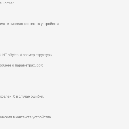
elFormat.
ате пикселя контекста устройства.
UINT nBytes, // размер структуры
обнее о параметрах, ppfd
.
селей, 0 в случае ошибки.
кселя в контексте устройства.