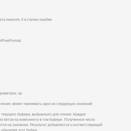
та пикселя, 0 в случае ошибки.
tPixelFormat.
параметрах, op
ления, может принимать одно из следующих значений:
 текущего буфера, выбранного для чтения. Каждая
сло битов на компоненту в том буфере. Полученное число
ется на значение. Результат добавляется к соответствующей
 обновляя этот буфер;