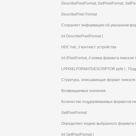
DescribePixelFormat, GetPixelFormat, SetPix
DescribePixel Format
Сохраняет информацию об указанном форм
int DescribePixelFormat (
HDC hdc, // контекст устройства
int iPixelFormat, // номер формата пикселя 
LPPIXELFORMATDESCRIPTOR ppfd ) ; Подр
Структура, описывающая формат пикселя
Возвращаемые значения.
Количество поддерживаемых форматов пик
GetPixelFormat
Определяет индекс выбранного формата пи
int GetPixelFormat (