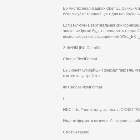
Во многих реализациях OpenGL функция gI
используйте текущий цвет для наиболее ч
Если включена вертикальная синхронизаци
значение fps не будет превышать текуще
воспользоваться расширением WGL_EXT_s
2. ФУНКЦИИ OpenGI
ChoosePixelFormat
Выбирает ближайший формат пикселя, ук
контекста устройства.
int ChoosePixelFormat
(
HDC hdc, // контекст устройства CONST 
Индекс формата пикселя, 0 в случае ошибк
Смотри также: