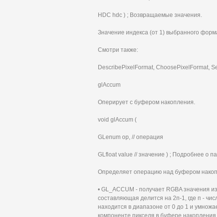
HDC hdc ) ; Возвращаемые значения.
Значение индекса (от 1) выбранного форма
Смотри также:
DescribePixelFormat, ChoosePixelFormat, Se
glAccum
Оперирует с буфером накопления.
void glAccum (
GLenum op, // операция
GLfloat value // значение ) ; Подробнее о 
Определяет операцию над буфером накоп
• GL_ACCUM - получает RGBA значения из
составляющая делится на 2п-1, где п - чи
находится в диапазоне от 0 до 1 и умножа
компоненте пикселя в буфере накопления,