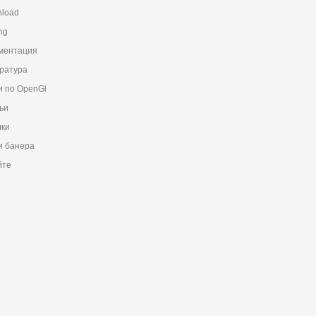
load
ng
ментация
ратура
и по OpenGl
ьи
ки
 банера
йте