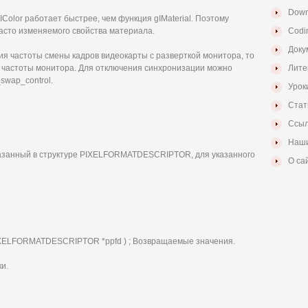
Down
Color работает быстрее, чем функция gIMaterial. Поэтому
асто изменяемого свойства материала.
Codi
Доку
я частоты смены кадров видеокарты с разверткой монитора, то
й частоты монитора. Для отключения синхронизации можно
Лите
wap_control.
Урок
Стат
Ссыл
Наши
азанный в структуре PIXELFORMATDESCRIPTOR, для указанного
О са
PIXELFORMATDESCRIPTOR *ppfd ) ; Возвращаемые значения.
и.