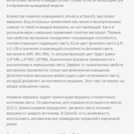
желательно включать каждый из них только, если он необходим при
отображении выводимой модели.
В качестве главного освещаемого объекта в OpenGL выступает
вершина. Вид остальных примитивов (как линии и многоугольники)
зависит от свойств каждой вершины, их составляющей. Как и в
реальном мире, к вершине применимо понятие материал. Первые
три свойства материала определяют отражающую способность
соответствующего падающего света. Если цвет фонового света (LR,
LG, LB) и значение отражающей способности фонового света
материала (MR, MG, MB), то результирующий цвет будет равен
(LR*MR, LG*MG, LB*MB). Аналогичная формула применяется к
рассеянному и зеркальному свету. Эффект от назначенных свойств
материала проявляется только при включенном освещении.
Дополнительно материалу можно задать цвет излучаемого света,
который добавляет интенсивности вершине. Этот свет не влияет на
общее освещение сцены.
Нормаль вершины задает ориентацию вершины относительно
источника света. По умолчанию, для нормали используется вектор
(0,0,1). Длина нормали определяет, как много света получает
вершина от каждого источника. В OpenGL есть возможность
использовать автоматическое приведение нормалей к единичной
длине.