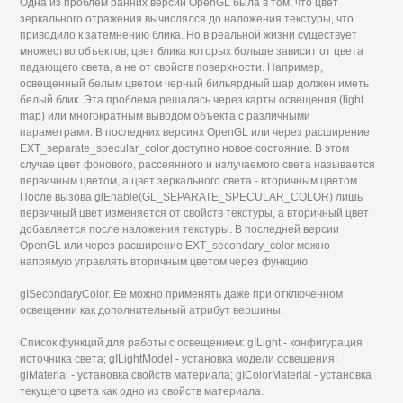
Одна из проблем ранних версий OpenGL была в том, что цвет
зеркального отражения вычислялся до наложения текстуры, что
приводило к затемнению блика. Но в реальной жизни существует
множество объектов, цвет блика которых больше зависит от цвета
падающего света, а не от свойств поверхности. Например,
освещенный белым цветом черный бильярдный шар должен иметь
белый блик. Эта проблема решалась через карты освещения (light
map) или многократным выводом объекта с различными
параметрами. В последних версиях OpenGL или через расширение
EXT_separate_specular_color доступно новое состояние. В этом
случае цвет фонового, рассеянного и излучаемого света называется
первичным цветом, а цвет зеркального света - вторичным цветом.
После вызова glEnable(GL_SEPARATE_SPECULAR_COLOR) лишь
первичный цвет изменяется от свойств текстуры, а вторичный цвет
добавляется после наложения текстуры. В последней версии
OpenGL или через расширение EXT_secondary_color можно
напрямую управлять вторичным цветом через функцию
gISecondaryColor. Ее можно применять даже при отключенном
освещении как дополнительный атрибут вершины.
Список функций для работы с освещением: gILight - конфигурация
источника света; gILightModel - установка модели освещения;
glMaterial - установка свойств материала; gIColorMaterial - установка
текущего цвета как одно из свойств материала.