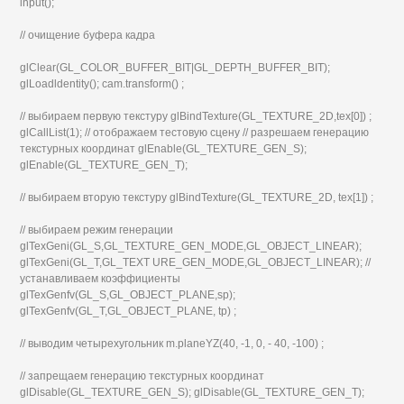
input();
// очищение буфера кадра
glClear(GL_COLOR_BUFFER_BIT|GL_DEPTH_BUFFER_BIT);
glLoadldentity(); cam.transform() ;
// выбираем первую текстуру glBindTexture(GL_TEXTURE_2D,tex[0]) ;
glCallList(1); // отображаем тестовую сцену // разрешаем генерацию
текстурных координат glEnable(GL_TEXTURE_GEN_S);
glEnable(GL_TEXTURE_GEN_T);
// выбираем вторую текстуру glBindTexture(GL_TEXTURE_2D, tex[1]) ;
// выбираем режим генерации
glTexGeni(GL_S,GL_TEXTURE_GEN_MODE,GL_OBJECT_LINEAR);
glTexGeni(GL_T,GL_TEXT URE_GEN_MODE,GL_OBJECT_LINEAR); //
устанавливаем коэффициенты
glTexGenfv(GL_S,GL_OBJECT_PLANE,sp);
glTexGenfv(GL_T,GL_OBJECT_PLANE, tp) ;
// выводим четырехугольник m.planeYZ(40, -1, 0, - 40, -100) ;
// запрещаем генерацию текстурных координат
glDisable(GL_TEXTURE_GEN_S); glDisable(GL_TEXTURE_GEN_T);