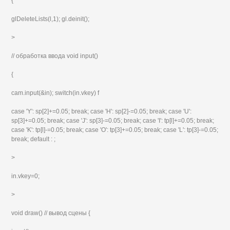
{
glDeleteLists(l,1); gl.deinit();
>
// обработка ввода void input()
{
cam.input(&in); switch(in.vkey) f
case 'Y': sp[2]+=0.05; break; case 'H': sp[2]-=0.05; break; case 'U':
sp[3]+=0.05; break; case 'J': sp[3]-=0.05; break; case 'I': tp[l]+=0.05; break;
case 'K': tp[l]-=0.05; break; case 'O': tp[3]+=0.05; break; case 'L': tp[3]-=0.05;
break; default : ;
>
in.vkey=0;
>
void draw() // вывод сцены {