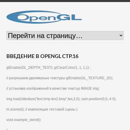
ВВЕДЕНИЕ В OPENGL СТР.16
glEnable(GL_DEPTH_TEST); glClearColor(1, 1, 1,1) ;
// разрешаем двухмерные текстуры glEnable(GL_TEXTURE_2D);
// установка изображений в качестве текстур IMAGE img;
img.load2dtexture("texl.bmp tex2.bmp",tex,2,0); cam.position(0,0,-4 0);
m.scenel(l); // компиляция тестовой сцены }
void example_deinit()