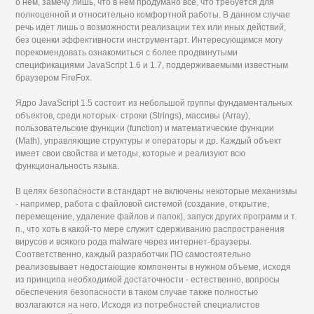
о нем, замечу лишь, что в нем продумано все, что требуется для
полноценной и относительно комфортной работы. В данном случае
речь идет лишь о возможности реализации тех или иных действий,
без оценки эффективности инструментарт. Интересующимся могу
порекомендовать ознакомиться с более продвинутыми
спецификациями JavaScript 1.6 и 1.7, поддерживаемыми известным
браузером FireFox.
Ядро JavaScript 1.5 состоит из небольшой группы фундаментальных
объектов, среди которых- строки (Strings), массивы (Array),
пользовательские функции (function) и математические функции
(Math), управляющие структуры и операторы и др. Каждый объект
имеет свои свойства и методы, которые и реализуют всю
функциональность языка.
В целях безопасности в стандарт не включены некоторые механизмы
- например, работа с файловой системой (создание, открытие,
перемещение, удаление файлов и папок), запуск других программ и т.
п., что хоть в какой-то мере служит сдерживанию распространения
вирусов и всякого рода malware через интернет-браузеры.
Соответственно, каждый разработчик ПО самостоятельно
реализовывает недостающие компоненты в нужном объеме, исходя
из принципа необходимой достаточности - естественно, вопросы
обеспечения безопасности в таком случае также полностью
возлагаются на него. Исходя из потребностей специалистов