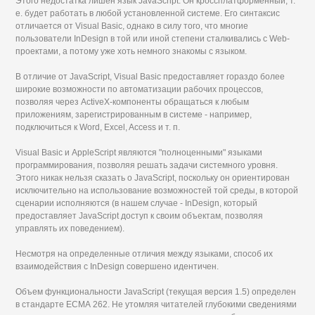
Этого недостатка лишен язык JavaScript. Он кроссплатформенный, т.
е. будет работать в любой установленной системе. Его синтаксис
отличается от Visual Basic, однако в силу того, что многие
пользователи InDesign в той или иной степени сталкивались с Web-
проектами, а потому уже хоть немного знакомы с языком.
В отличие от JavaScript, Visual Basic предоставляет гораздо более
широкие возможности по автоматизации рабочих процессов,
позволяя через ActiveX-компоненты обращаться к любым
приложениям, зарегистрированным в системе - например,
подключиться к Word, Excel, Access и т. п.
Visual Basic и AppleScript являются "полноценными" языками
программирования, позволяя решать задачи системного уровня.
Этого никак нельзя сказать о JavaScript, поскольку он ориентирован
исключительно на использование возможностей той среды, в которой
сценарии исполняются (в нашем случае - InDesign, который
предоставляет JavaScript доступ к своим объектам, позволяя
управлять их поведением).
Несмотря на определенные отличия между языками, способ их
взаимодействия с InDesign совершено идентичен.
Объем функциональности JavaScript (текущая версия 1.5) определен
в стандарте ЕСМА 262. Не утомляя читателей глубокими сведениями