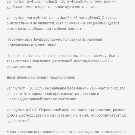
var myNum, myNuml, myNum2 = 16, myNum3; Но, с точки зрения
удобочитаемости скрипта, лучше применять запись:
var myNum; var myNuml; var myNum2 = 16; var myNum3; Слово var
обязательным не является, хотя применение его рекомендуется,
опять же из соображений удобочитаемости.
Переменным в JavaScript можно присваивать значения
перечисленных далее типов.
Целочисленные значения Целочисленные значения могут быть в
трех системах счисления: десятичной, шестнадцатеричной и
восьмеричной.
Десятичное счисление - традиционное:
var myNum = 10; Если же значение переменной начинается с Ох, это
означает, что переменной присваивается значение в
шестнадцатеричной системе счисления.
var myNum = 0x10; Переменной myNum присвоено значение, равное
ОхЮ в шестнадцатеричной системе счисления, что соответствует 16
в десятичной.
Когда значение переменной начинается сои содержит только цифры