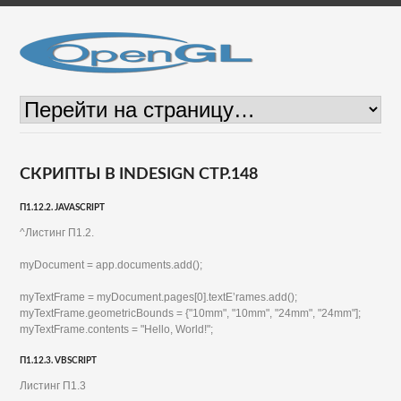
СКРИПТЫ В INDESIGN СТР.148
П1.12.2. JAVASCRIPT
^Листинг П1.2.
myDocument = app.documents.add();
myTextFrame = myDocument.pages[0].textE’rames.add();
myTextFrame.geometricBounds = {"10mm", "10mm", "24mm", "24mm"];
myTextFrame.contents = "Hello, World!";
П1.12.3. VBSCRIPT
Листинг П1.3