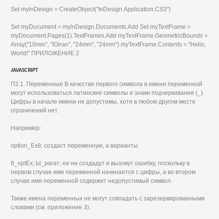
Set mylnDesign = CreateObject("InDesign.Application.CS3")
Set myDocument = mylnDesign.Documents.Add Set myTextFrame =
myDocument.Pages(1).TextFrames.Add myTextFrame.GeometricBounds =
Array{"10mm", "lOiran", "24mm", "24mm") myTextFrame.Contents = "Hello,
World!" ПРИЛОЖЕНИЕ 2
JAVASCRIPT
П2.1. Переменные В качестве первого символа в имени переменной
могут использоваться латинские символы и знаки подчеркивания (_).
Цифры в начале имени не допустимы, хотя в любом другом месте
ограничений нет.
Например:
option_Ex8; создаст переменную, а варианты
8_optEx; Ы_рагат; ее не создадут и вызовут ошибку, поскольку в
первом случае имя переменной начинается с цифры, а во втором
случае имя переменной содержит недопустимый символ.
Также имена переменных не могут совпадать с зарезервированными
словами (см. приложение 3).