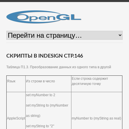
СКРИПТЫ В INDESIGN СТР.146
Таблица П1.3. Преобразование данных из одного типа в другой
Если строка содержит
Язык
Из строки в число
десятичную точку
set myNumber to 2
set myString to (myNumber
as string)
AppleScript
myNumber to (myString as real)
set myString to "2"