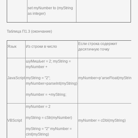
set myNumber to (myString
as integer)
Таблица П1.3 (окончание)
Если строка содержит
Язык
Из строки в число
десятичную точку
шуМишЬег = 2; myString =
myNumber +
JavaScript
myString = "2";
myNumber=p’arseFloat(myString);
myNumber=parseInt(myString)
myNumber = +myString;
myNumber = 2
myString = cStr(myNumber)
VBScript
myNumber = cDbl(myString)
myString = "2" myNumber =
clnt{myString)