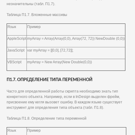
незначительны (табл. П1.7).
Таблица П1.7. Вложенные массивы
Язык
Пример
AppleScript
myArray = Array(Array(0,0), Array(72, 72)) NewDouble (0,0))
JavaScript
var myArray = [[0,0], [72,72]];
VBScript
myArray = New Array(New Double(0,0))
П1.7. ОПРЕДЕЛЕНИЕ ТИПА ПЕРЕМЕННОЙ
Часто для определенной работы скрипта необходимо знать тип
конкретного объекта. Например, если в InDesign выделен фрейм,
присвоение ему кегля вызовет ошибку. В каждом языке существует
инструмент для определения типа объекта (табл. П1.8).
Таблица П1.8. Определение типа переменной
Язык
Пример