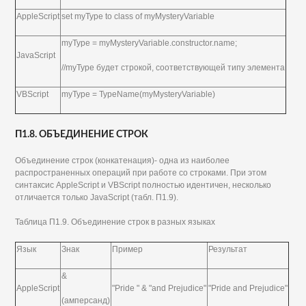
AppleScript
set myType to class of myMysteryVariable
myType = myMysteryVariable.constructor.name;
JavaScript
//myType будет строкой, соответствующей типу элемента
VBScript
myType = TypeName(myMysteryVariable)
П1.8. ОБЪЕДИНЕНИЕ СТРОК
Объединение строк (конкатенация)- одна из наиболее
распространенных операций при работе со строками. При этом
синтаксис AppleScript и VBScript полностью идентичен, несколько
отличается только JavaScript (табл. П1.9).
Таблица П1.9. Объединение строк в разных языках
Язык
Знак
Пример
Результат
&
AppleScript
"Pride " & "and Prejudice"
"Pride and Prejudice"
(амперсанд)