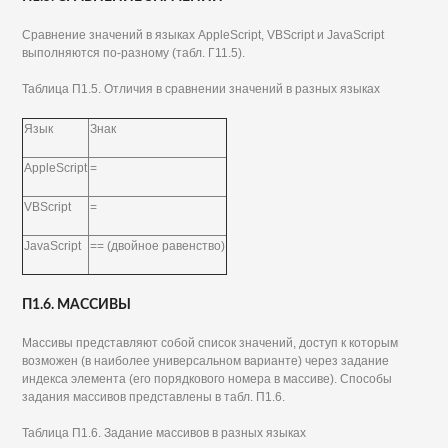
Сравнение значений в языках AppleScript, VBScript и JavaScript
выполняются по-разному (табл. Г11.5).
Таблица П1.5. Отличия в сравнении значений в разных языках
Язык
Знак
AppleScript
=
VBScript
=
JavaScript
== (двойное равенство)
П1.6. МАССИВЫ
Массивы представляют собой список значений, доступ к которым
возможен (в наиболее универсальном варианте) через задание
индекса элемента (его порядкового номера в массиве). Способы
задания массивов представлены в табл. П1.6.
Таблица П1.6. Задание массивов в разных языках