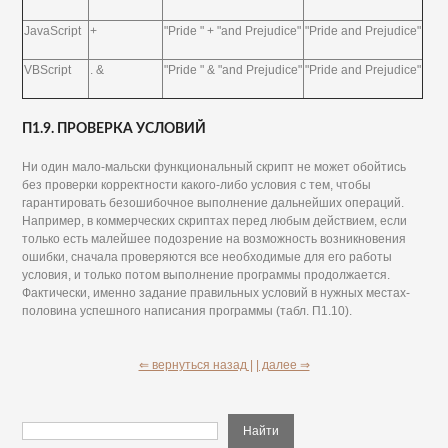
JavaScript
+
"Pride " + "and Prejudice"
"Pride and Prejudice"
VBScript
. &
"Pride " & "and Prejudice"
"Pride and Prejudice"
П1.9. ПРОВЕРКА УСЛОВИЙ
Ни один мало-мальски функциональный скрипт не может обойтись
без проверки корректности какого-либо условия с тем, чтобы
гарантировать безошибочное выполнение дальнейших операций.
Например, в коммерческих скриптах перед любым действием, если
только есть малейшее подозрение на возможность возникновения
ошибки, сначала проверяются все необходимые для его работы
условия, и только потом выполнение программы продолжается.
Фактически, именно задание правильных условий в нужных местах-
половина успешного написания программы (табл. П1.10).
⇐ вернуться назад |
| далее ⇒