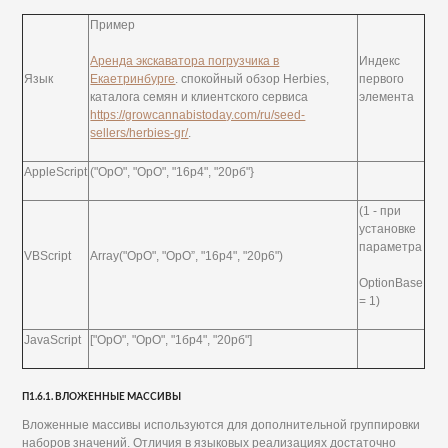
Пример
Аренда экскаватора погрузчика в
Индекс
Язык
Екаетринбурге
. спокойный обзор Herbies,
первого
каталога семян и клиентского сервиса
элемента
https://growcannabistoday.com/ru/seed-
sellers/herbies-gr/
.
AppleScript
("ОрО", "ОрО", "16р4", "20рб"}
(1 - при
установке
параметра
VBScript
Array("ОрО", "ОрО”, "16р4", "20р6")
OptionBase
= 1)
JavaScript
["ОрО", "ОрО", "1бр4", "20рб"]
П1.6.1. ВЛОЖЕННЫЕ МАССИВЫ
Вложенные массивы используются для дополнительной группировки
наборов значений. Отличия в языковых реализациях достаточно