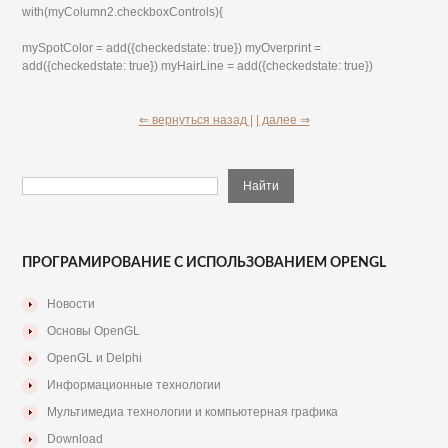
with(myColumn2.checkboxControls){
mySpotColor = add({checkedstate: true}) myOverprint =
add({checkedstate: true}) myHairLine = add({checkedstate: true})
⇐ вернуться назад |
| далее ⇒
ПРОГРАМИРОВАНИЕ С ИСПОЛЬЗОВАНИЕМ OPENGL
Новости
Основы OpenGL
OpenGL и Delphi
Информационные технологии
Мультимедиа технологии и компьютерная графика
Download