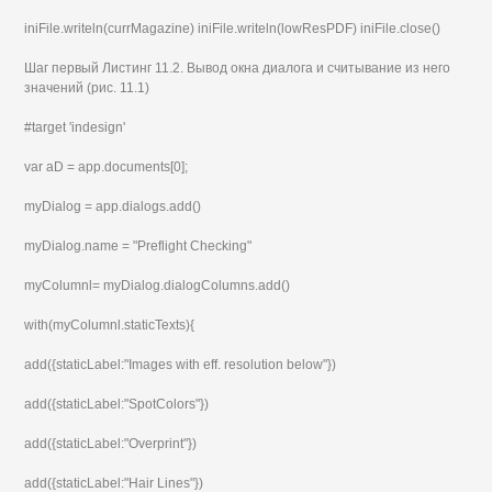
iniFile.writeln(currMagazine) iniFile.writeln(lowResPDF) iniFile.close()
Шаг первый Листинг 11.2. Вывод окна диалога и считывание из него
значений (рис. 11.1)
#target 'indesign'
var aD = app.documents[0];
myDialog = app.dialogs.add()
myDialog.name = "Preflight Checking"
myColumnl= myDialog.dialogColumns.add()
with(myColumnl.staticTexts){
add({staticLabel:"Images with eff. resolution below"})
add({staticLabel:"SpotColors"})
add({staticLabel:"Overprint"})
add({staticLabel:"Hair Lines"})