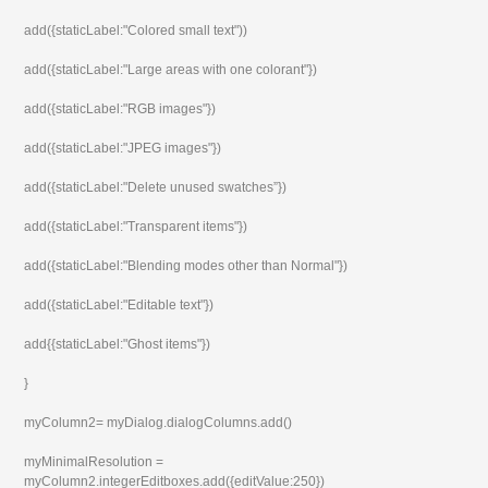
add({staticLabel:"Colored small text"))
add({staticLabel:"Large areas with one colorant"})
add({staticLabel:"RGB images"})
add({staticLabel:"JPEG images"})
add({staticLabel:"Delete unused swatches”})
add({staticLabel:"Transparent items"})
add({staticLabel:"Blending modes other than Normal"})
add({staticLabel:"Editable text"})
add{{staticLabel:"Ghost items"})
}
myColumn2= myDialog.dialogColumns.add()
myMinimalResolution =
myColumn2.integerEditboxes.add({editValue:250})