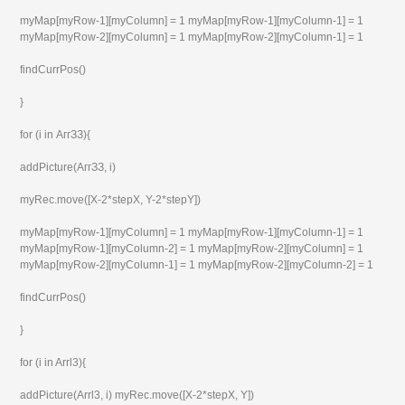
myMap[myRow-1][myColumn] = 1 myMap[myRow-1][myColumn-1] = 1
myMap[myRow-2][myColumn] = 1 myMap[myRow-2][myColumn-1] = 1
findCurrPos()
}
for (i in АггЗЗ){
addPicture(АггЗЗ, i)
myRec.move([X-2*stepX, Y-2*stepY])
myMap[myRow-1][myColumn] = 1 myMap[myRow-1][myColumn-1] = 1
myMap[myRow-1][myColumn-2] = 1 myMap[myRow-2][myColumn] = 1
myMap[myRow-2][myColumn-1] = 1 myMap[myRow-2][myColumn-2] = 1
findCurrPos()
}
for (i in Arrl3){
addPicture(Arrl3, i) myRec.move([X-2*stepX, Y])