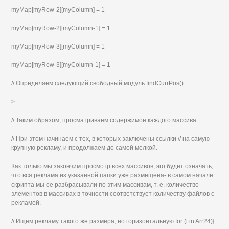
myMap[myRow-2][myColumn] = 1
myMap[myRow-2][myColumn-1] = 1
myMap[myRow-3][myColumn] = 1
myMap[myRow-3][myColumn-1] = 1
// Определяем следующий свободный модуль findCurrPos()
>
// Таким образом, просматриваем содержимое каждого массива.
// При этом начинаем с тех, в которых заключены ссылки // на самую
крупную рекламу, и продолжаем до самой мелкой.
Как только мы закончим просмотр всех массивов, эго будет означать,
что вся реклама из указанной папки уже размещена- в самом начале
скрипта мы ее разбрасывали по этим массивам, т. е. количество
элементов в массивах в точности соответствует количеству файлов с
рекламой.
// Ищем рекламу такого же размера, но горизонтальную for (i in Arr24){