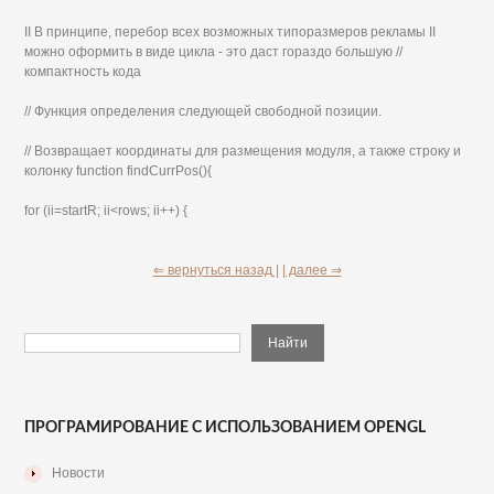
II В принципе, перебор всех возможных типоразмеров рекламы II
можно оформить в виде цикла - это даст гораздо большую //
компактность кода
// Функция определения следующей свободной позиции.
// Возвращает координаты для размещения модуля, а также строку и
колонку function findCurrPos(){
for (ii=startR; ii<rows; ii++) {
⇐ вернуться назад |
| далее ⇒
ПРОГРАМИРОВАНИЕ С ИСПОЛЬЗОВАНИЕМ OPENGL
Новости