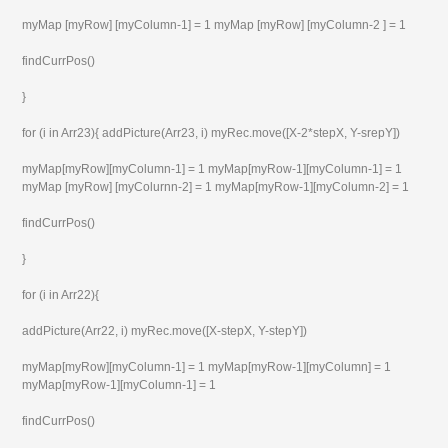
myMap [myRow] [myColumn-1] = 1 myMap [myRow] [myColumn-2 ] = 1
findCurrPos()
}
for (i in Arr23){ addPicture(Arr23, i) myRec.move([X-2*stepX, Y-srepY])
myMap[myRow][myColumn-1] = 1 myMap[myRow-1][myColumn-1] = 1
myMap [myRow] [myColurnn-2] = 1 myMap[myRow-1][myColumn-2] = 1
findCurrPos()
}
for (i in Arr22){
addPicture(Arr22, i) myRec.move([X-stepX, Y-stepY])
myMap[myRow][myColumn-1] = 1 myMap[myRow-1][myColumn] = 1
myMap[myRow-1][myColumn-1] = 1
findCurrPos()