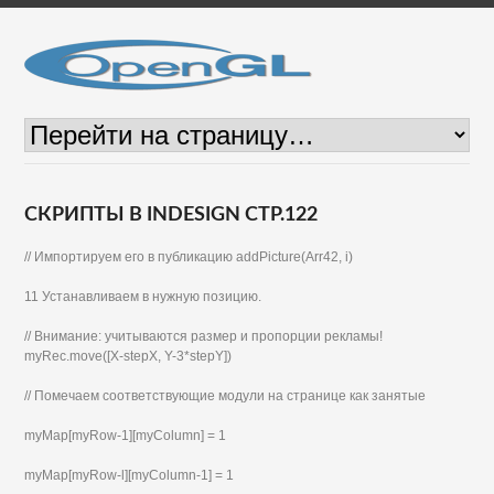
СКРИПТЫ В INDESIGN СТР.122
// Импортируем его в публикацию addPicture(Arr42, i)
11 Устанавливаем в нужную позицию.
// Внимание: учитываются размер и пропорции рекламы!
myRec.move([X-stepX, Y-3*stepY])
// Помечаем соответствующие модули на странице как занятые
myMap[myRow-1][myColumn] = 1
myMap[myRow-l][myColumn-1] = 1