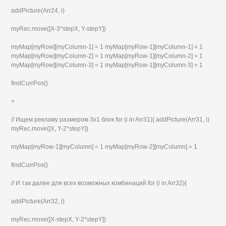
addPicture(Arr24, i)
myRec.move([X-3*stepX, Y-stepY])
myMap[myRow][myColumn-1] = 1 myMap[myRow-1][myColumn-1] = 1
myMap[myRow][myColumn-2] = 1 myMap[myRow-1][myColumn-2] = 1
myMap[myRow][myColumn-3] = 1 myMap[myRow-1][myColumn-3] = 1
findCurrPos()
>
// Ищем рекламу размером 3x1 блок for (i in Arr31){ addPicture(Arr31, i)
myRec.move([X, Y-2*stepY])
myMap[myRow-1][myColumn] = 1 myMap[myRow-2][myColumn] = 1
findCurrPos()
// И так далее для всех возможных комбинаций for (i in Arr32){
addPicture(Arr32, i)
myRec.move([X-stepX, Y-2*stepY])