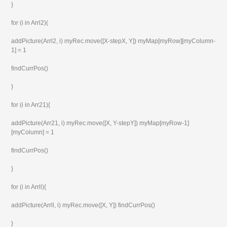
}
for (i in Arrl2)(
addPicture(Arrl2, i) myRec.move([X-stepX, Y]) myMap[myRow][myColumn-
1] = 1
findCurrPos()
}
for (i in Arr21){
addPicture(Arr21, i) myRec.move([X, Y-stepY]) myMap[myRow-1]
[myColumn] = 1
findCurrPos()
}
for (i in Arrll){
addPicture(Arrll, i) myRec.move([X, Y]) findCurrPos()
}