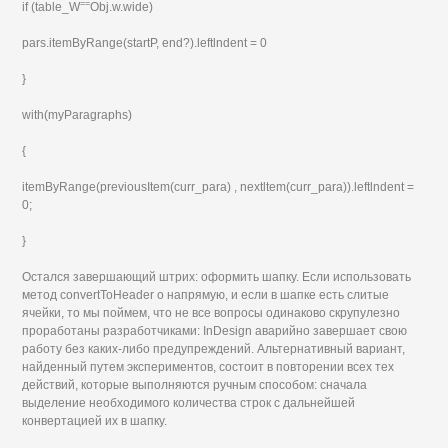
==
if (table_W
Obj.w.wide)
pars.itemByRange(startP, end?).leftlndent = 0
}
with(myParagraphs)
{
itemByRange(previousItem(curr_para) , nextltem(curr_para)).leftlndent =
0;
}
Остался завершающий штрих: оформить шапку. Если использовать
метод convertToHeader о напрямую, и если в шапке есть слитые
ячейки, то мы поймем, что не все вопросы одинаково скрупулезно
проработаны разработчиками: InDesign аварийно завершает свою
работу без каких-либо предупреждений. Альтернативный вариант,
найденный путем экспериментов, состоит в повторении всех тех
действий, которые выполняются ручным способом: сначала
выделение необходимого количества строк с дальнейшей
конвертацией их в шапку.