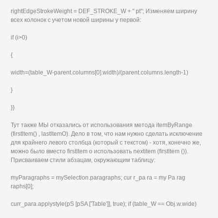
rightEdgeStrokeWeight = DEF_STROKE_W + " pt"; Изменяем ширину
всех колонок с учетом новой ширины у первой:
if (i>0)
{
width=(table_W-parent.columns[0].width)/(parent.columns.length-1)
}
}}
Тут также МЫ отказались от использования метода itemByRange
(firstltem() , lastltemO). Дело в том, что нам нужно сделать исключение
для крайнего левого столбца (который с текстом) - хотя, конечно же,
можно было вместо firstltem о использовать nextitem (firstltem ()).
Присваиваем стили абзацам, окружающим таблицу:
myParagraphs = mySelection.paragraphs; cur r_pa ra = my Pa rag
raphs[0];
curr_para.appiystyle(pS [pSA ['Table']], true); if (table_W == Obj.w.wide)