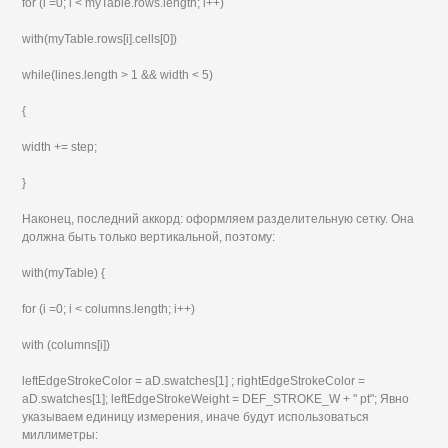
for (i =0; i < myTable.rows.length; i++)
with(myTable.rows[i].cells[0])
while(lines.length > 1 && width < 5)
{
width += step;
}
Наконец, последний аккорд: оформляем разделительную сетку. Она
должна быть только вертикальной, поэтому:
with(myTable) {
for (i =0; i < columns.length; i++)
with (columns[i])
leftEdgeStrokeColor = aD.swatches[1] ; rightEdgeStrokeColor =
aD.swatches[1]; leftEdgeStrokeWeight = DEF_STROKE_W + " pt"; Явно
указываем единицу измерения, иначе будут использоваться
миллиметры: