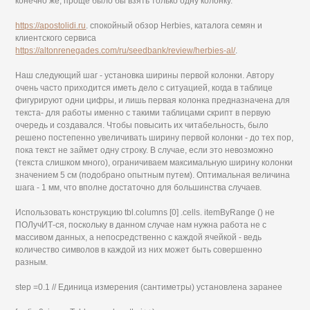
конечно же, проще было бы взять только одну колонку.
https://apostolidi.ru
. спокойный обзор Herbies, каталога семян и
клиентского сервиса
https://altonrenegades.com/ru/seedbank/review/herbies-al/
.
Наш следующий шаг - установка ширины первой колонки. Автору
очень часто приходится иметь дело с ситуацией, когда в таблице
фигурируют одни цифры, и лишь первая колонка предназначена для
текста- для работы именно с такими таблицами скрипт в первую
очередь и создавался. Чтобы повысить их читабельность, было
решено постепенно увеличивать ширину первой колонки - до тех пор,
пока текст не займет одну строку. В случае, если это невозможно
(текста слишком много), ограничиваем максимальную ширину колонки
значением 5 см (подобрано опытным путем). Оптимальная величина
шага - 1 мм, что вполне достаточно для большинства случаев.
Использовать конструкцию tbl.columns [0] .cells. itemByRange () не
ПОЛучИТ-ся, поскольку в данном случае нам нужна работа не с
массивом данных, а непосредственно с каждой ячейкой - ведь
количество символов в каждой из них может быть совершенно
разным.
step =0.1 // Единица измерения (сантиметры) установлена заранее