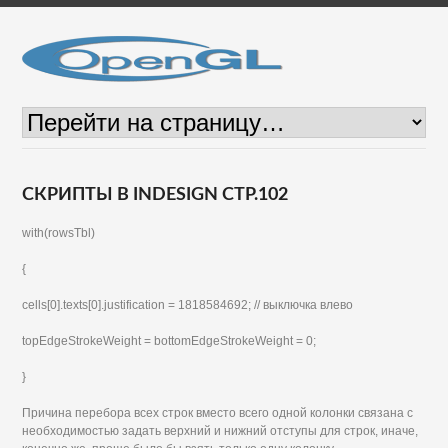
СКРИПТЫ В INDESIGN СТР.102
with(rowsTbl)
{
cells[0].texts[0].justification = 1818584692; // выключка влево
topEdgeStrokeWeight = bottomEdgeStrokeWeight = 0;
}
Причина перебора всех строк вместо всего одной колонки связана с
необходимостью задать верхний и нижний отступы для строк, иначе,