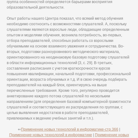
группа особенностей определяется барьерами восприятия
образовательной деятельности.
Опыт работы нашего Центра показал, что всякий метод обучения
необходимо соотносить с возможностями слушателей. А, поскольку
слушателями являются взрослые люди, обладающие определенным
опытом и моделями обучения, возникла потребность, во-первых,
отбора преподавателей, способных работать со взрослыми
обучаемыми на основе взаимного уважения и сотрудничества. Во-
вторых, подготовки разноуровневого методического материала,
ориентированного на неодинаковую базовую подготовку слушателей
в области информационных технологий [3, с. 29]. В-третьих,
составления расписания с учетом краткосрочности курсов
повышения квалификации, начальной подготовки, профессиональной
ориентации, возраста обучаемых и т.д. И в свою очередь подбирать
преподавателей на каждый блок, ориентируясь на выше
перечисленные требования. Кроме того, регулярно проводится
анкетирование каждого потока слушателей по нескольким
направлениям (для определения базовой компьютерной грамотности
слушателей и соответствующего их распределения по группам, с
целью выявления недостатков в работе преподавателей,
привлекаемых к ведению учебных занятий и т.п.).
⇐
Применение новых технологий в информатике-стр.366
|
Применение новых технологий в информатике
|
Применение новых