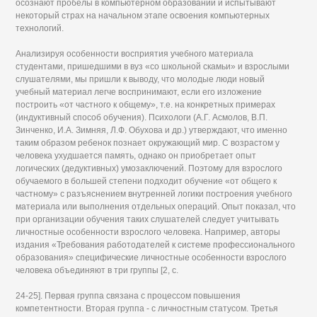
осознают пробелы в компьютерном образовании и испытывают
некоторый страх на начальном этапе освоения компьютерных
технологий.
Анализируя особенности восприятия учебного материала
студентами, пришедшими в вуз «со школьной скамьи» и взрослыми
слушателями, мы пришли к выводу, что молодые люди новый
учебный материал легче воспринимают, если его изложение
построить «от частного к общему», т.е. на конкретных примерах
(индуктивный способ обучения). Психологи (А.Г. Асмолов, В.П.
Зинченко, И.А. Зимняя, Л.Ф. Обухова и др.) утверждают, что именно
таким образом ребенок познает окружающий мир. С возрастом у
человека ухудшается память, однако он приобретает опыт
логических (дедуктивных) умозаключений. Поэтому для взрослого
обучаемого в большей степени подходит обучение «от общего к
частному» с разъяснением внутренней логики построения учебного
материала или выполнения отдельных операций. Опыт показал, что
при организации обучения таких слушателей следует учитывать
личностные особенности взрослого человека. Например, авторы
издания «Требования работодателей к системе профессионального
образования» специфические личностные особенности взрослого
человека объединяют в три группы [2, с.
24-25]. Первая группа связана с процессом повышения
компетентности. Вторая группа - с личностным статусом. Третья