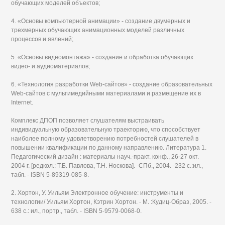
обучающих моделей объектов;
4. «Основы компьютерной анимации» - создание двумерных и
трехмерных обучающих анимационных моделей различных
процессов и явлений;
5. «Основы видеомонтажа» - создание и обработка обучающих
видео- и аудиоматериалов;
6. «Технология разработки Web-сайтов» - создание образовательных
Web-сайтов с мультимедийными материалами и размещение их в
Internet.
Комплекс ДПОП позволяет слушателям выстраивать
индивидуальную образовательную траекторию, что способствует
наиболее полному удовлетворению потребностей слушателей в
повышении квалификации по данному направлению. Литература 1.
Педагогический дизайн : материалы науч.-практ. конф., 26-27 окт.
2004 г. [редкол.: Т.Б. Павлова, Т.Н. Носкова]. -СПб., 2004. -232 с.:ил.,
табл. - ISBN 5-89319-085-8.
2. Хортон, У. Уильям Электронное обучение: инструменты и
технологии/ Уильям Хортон, Кэтрин Хортон. - М. :Кудиц-Образ, 2005. -
638 с.: ил., портр., табл. - ISBN 5-9579-0068-0.