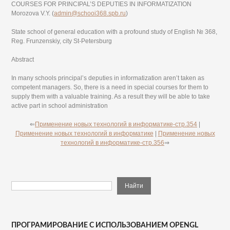
COURSES FOR PRINCIPAL’S DEPUTIES IN INFORMATIZATION
Morozova V.Y. (
admin@schooi368.spb.ru
)
State school of general education with a profound study of English № 368,
Reg. Frunzenskiy, city St-Petersburg
Abstract
In many schools principal’s deputies in informatization aren’t taken as
competent managers. So, there is a need in special courses for them to
supply them with a valuable training. As a result they will be able to take
active part in school administration
⇐
Применение новых технологий в информатике-стр.354
|
Применение новых технологий в информатике
|
Применение новых
технологий в информатике-стр.356
⇒
ПРОГРАМИРОВАНИЕ С ИСПОЛЬЗОВАНИЕМ OPENGL