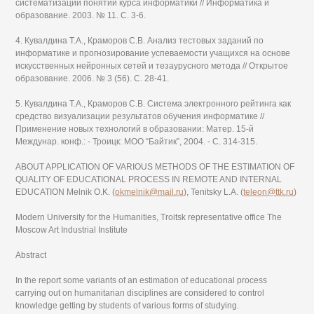
систематизации понятий курса информатики // Информатика и
образование. 2003. № 11. С. 3-6.
4. Кувалдина Т.А., Краморов С.В. Анализ тестовых заданий по
информатике и прогнозирование успеваемости учащихся на основе
искусственных нейронных сетей и тезаурусного метода // Открытое
образование. 2006. № 3 (56). С. 28-41.
5. Кувалдина Т.А., Краморов С.В. Система электронного рейтинга как
средство визуализации результатов обучения информатике //
Применение новых технологий в образовании: Матер. 15-й
Междунар. конф.: - Троицк: МОО “Байтик”, 2004. - С. 314-315.
ABOUT APPLICATION OF VARIOUS METHODS OF THE ESTIMATION OF
QUALITY OF EDUCATIONAL PROCESS IN REMOTE AND INTERNAL
EDUCATION Melnik O.K. (
okmelnik@mail.ru
), Tenitsky L.A. (
teleon@ttk.ru
)
Modern University for the Humanities, Troitsk representative office The
Moscow Art Industrial Institute
Abstract
In the report some variants of an estimation of educational process
carrying out on humanitarian disciplines are considered to control
knowledge getting by students of various forms of studying.