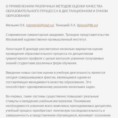
О ПРИМЕНЕНИИИ РАЗЛИЧНЫХ МЕТОДОВ ОЦЕНКИ КАЧЕСТВА
ОБРАЗОВАТЕЛЬНОГО ПРОЦЕССА В ДИСТАНЦИОННОМ И ОЧНОМ
ОБРАЗОВАНИИ
Мельник О.К. (
okmelnik@mail.ru
), Теницкий Л.А. (
teleon@ttk.ru
)
Современная гуманитарная академия, Троицкое представительство
Московский художественно-промышленный институт.
Аннотация В докладе рассмотрено несколько вариантов оценки
проведения образовательного процесса по дисциплинам
гуманитарного профиля с целью контроля усвоения получаемых
знаний студентами различных форм обучения.
Введение новых систем оценки в учебную деятельность является
сегодня совершившимся фактом, являющимся одним из
составляющих менеджмента качества образования. Это
способствует одновременному решению нескольких задач.
Во-первых, такие системы существенно повышают реальные
стимулы к овладению учебным материалом. Понимание
необходимости усвоения всего комплекса преподаваемых дисциплин,
учебный процесс приобретает логическую последовательность и
завершенность в представлении обучающихся, возникает осознание