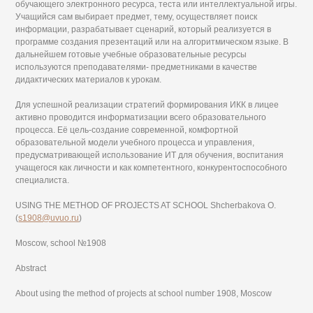
обучающего электронного ресурса, теста или интеллектуальной игры.
Учащийся сам выбирает предмет, тему, осуществляет поиск
информации, разрабатывает сценарий, который реализуется в
программе создания презентаций или на алгоритмическом языке. В
дальнейшем готовые учебные образовательные ресурсы
используются преподавателями- предметниками в качестве
дидактических материалов к урокам.
Для успешной реализации стратегий формирования ИКК в лицее
активно проводится информатизации всего образовательного
процесса. Её цель-создание современной, комфортной
образовательной модели учебного процесса и управления,
предусматривающей использование ИТ для обучения, воспитания
учащегося как личности и как компетентного, конкурентоспособного
специалиста.
USING THE METHOD OF PROJECTS AT SCHOOL Shcherbakova O.
(
s1908@uvuo.ru
)
Moscow, school №1908
Abstract
About using the method of projects at school number 1908, Moscow