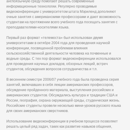
англоязычную среду помогают решать современные
информационные технологии. Регулярно проводимые
видеоконференции с университетом штата Мэриленд дополняют
очные занятия с американскими профессорами и дают возможность
студентам на протяжении всего учебного года посещать занятия с
преподавателями-носителями языка.
Первый раз формат «телемоста» был использован двумя
университетами в октябре 2004 года для проведения научной
конференции, посвященной проблемам влияния
сельскохозяйственной деятельности человека на почвенные и
водные среды. С тех пор формат видеоконференции использовался
для проведения научных докладов, обзорных лекций, встреч
студентов, обсуждения вопросов сотрудничества и т.п.
В весеннем семестре 2006/07 учебного года была проведена серия
занятий, включавших в себя лекции американских профессоров,
обсуждение пройденного материала, выступления российских и
американских студентов. Обсуждались культура и традиции США и
России, география, охрана окружающей среды, студенческая жизнь.
Российские студенты провели несколько мини-уроков русского языка
для своих американских сверстников.
Использование видеоконференции в учебном процессе позволяет
решать целый ряд задач, таких как развитие навыков общения,