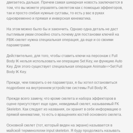
двигаетесь дальше. Причем самая шикарная новость заключается в
том, что вы можете управлять скелетом как с помощью эффекторов,
так и просто сгибая нужные суставы, то есть у вас в руках
одновременно и прямая и инверсная кинематика.
На этом можно было бы и закончить. Однако одна деталь не даст
пытливым умам спокойно спать почему для постановки ключей на
FBIK-скелет нужна специальная операция, да еще и со своими
параметрами.
Действительно, для того, чтобы ставить ключи на персонаж с Full
Body IK нельзя использовать ни операцию Set Key, ни функцию Auto
Key. Для этого существует специальная операция Animate=>Set Full
Body IK Key.
Прежде, чем говорить о ее параметрах, я бы хотел остановиться
подробнее на внутреннем устройстве системы Full Body IK.
Прежде всего замечу, что кроме скелета и набора эффекторов в
сцене присутствует еще один, невидимый скелет, называемый FK
Skeleton. Как следует из названия, он хранит в себе информацию о
прямой кинематике, то есть о вращениях костей основного скелета.
Основной скелет (тот, который виден на экране) называется в
майской терминологии input skeleton. Я буду продолжать называть