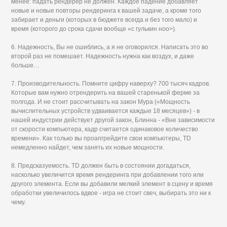
менее: падать рендерер не должен. Каждое падение добавляет
новые и новые повторы рендеринга к вашей задаче, а кроме того
забирает и деньги (которых в бюджете всегда и без того мало) и
время (которого до срока сдачи вообще «с гулькин ноо>).
6. Надежность, Вы не ошиблись, а я не оговорился. Написать это во
второй раз не помешает. Надежность нужна как воздух, и даже
больше…
7. Производительность. Помните цифру наверху? 700 тысяч кадров.
Которые вам нужно отрендерить на вашей старенькой ферме за
полгода. И не стоит рассчитывать на закон Мура («Мощность
вычислительных устройств удваивается каждые 18 месяцев») - в
нашей индустрии действует другой закон, Блинна - «Вне зависимости
от скорости компьютера, кадр считается одинаковое количество
времени». Как только вы проапгрейдите свои компьютеры, TD
немедленно найдет, чем занять их новые мощности.
8. Предсказуемость. TD должен быть в состоянии догадаться,
насколько увеличится время рендеринга при добавлении того или
другого элемента. Если вы добавили мелкий элемент в сцену и время
обработки увеличилось вдвое - игра не стоит свеч, выбирать это ни к
чему.