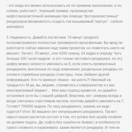
- это когда его можно использовать не по прямому назначению, и он,
собака, работает!.. Хороший пример: производство
нефотореалистичной анимации при помощи “фотореалистичных”
рендереров (возможность создать так называемый “картун” - cartoon
animation).
5. Надежность. Давайте посчитаем. 70 минут среднего
полнометражного полностью трехмерного мультфильма. Вы вряд ли
работаете сейчас именно над таким проектом, но помечтать никто не
мешает. Так вот, 70 минут,, или 4200 секунд. 24 кадра в секунду. Чуть
больше 100 тысяч кадров - и это только чистового рендерера, но эту
цифру можно запросто умножать на 6, если учесть проверочные
рендеринги, внесенные по ходу изменения, раздельные рендеры по
слоям и служебные рендеры (текстуры, тени, бейкинг другой
информации). Кто-то крикнул «Какое - на шесть?! Умножай на
тридцать!» М-да, вы, видимо, стремитесь к совершенству и у вас
неисчерпаемый бюджет… Мне ваш подход нравится, но давайте
останемся хотя бы с нашей цифрой. Впрочем, нет: семерка всегда и
везде считалась счастливым числом, поэтому давайте умножать на 7.
Готово? 700000 кадров. По часу рендеринга, скажем, на кадр -
годится? Итог: 80 машино-лет непрерывного рендеринга. Так вот:
смысл наших расчетов состоит в том, что produc-tion-quality renderer
не должен падать. Да, софта без ошибок не бывает, в особенности
такого сложного и наукоемкого, каким является рендерер. И тем не