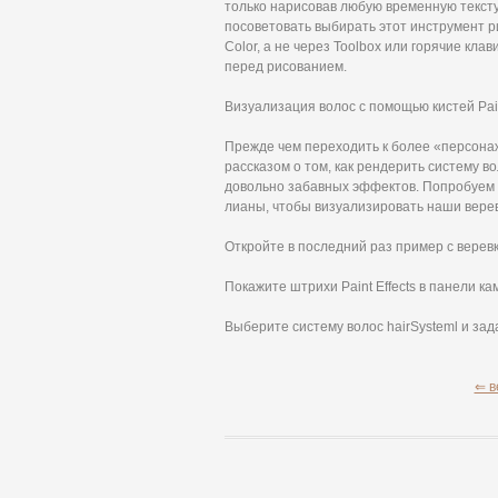
только нарисовав любую временную тексту
посоветовать выбирать этот инструмент ри
Color, а не через Toolbox или горячие кл
перед рисованием.
Визуализация волос с помощью кистей Pain
Прежде чем переходить к более «персона
рассказом о том, как рендерить систему во
довольно забавных эффектов. Попробуем н
лианы, чтобы визуализировать наши верев
Откройте в последний раз пример с веревка
Покажите штрихи Paint Effects в панели к
Выберите систему волос hairSysteml и зад
⇐ в