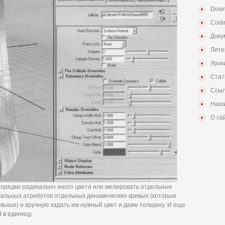
Down
Codi
Доку
Лите
Урок
Стат
Ссыл
Наши
О са
е прядки радикально иного цвета или мелировать отдельные
уальных атрибутов отдельных динамических кривых (которые
ой выше) и вручную задать им нужный цвет и даже толщину. И еще
d в единицу.