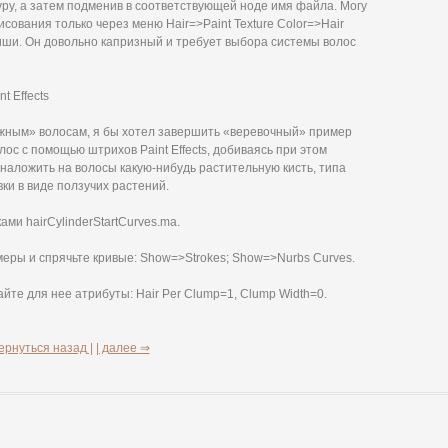
ру, а затем подменив в соответствующей ноде имя файла. Могу
сования только через меню Hair=>Paint Texture Color=>Hair
авиши. Он довольно капризный и требует выбора системы волос
t Effects
жным» волосам, я бы хотел завершить «веревочный» пример
лос с помощью штрихов Paint Effects, добиваясь при этом
аложить на волосы какую-нибудь растительную кисть, типа
ки в виде ползучих растений.
ми hairCylinderStartCurves.ma.
амеры и спрячьте кривые: Show=>Strokes; Show=>Nurbs Curves.
айте для нее атрибуты: Hair Per Clump=1, Clump Width=0.
ернуться назад |
| далее ⇒