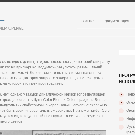
Главная
Документация
ИЕМ OPENGL
ос не вдоль длины, а вдоль поверхности, из которой они растут,
 как это ни прискорбно, подумать (результаты размышлений
та с текстуры»). Дело в том, что пытливые умы наверняка
ПРОГР
я кнопка Bake, которая запросто забирала цвет с текстуры и
ИСПОЛ
, на которой этот мех произрастает.
ю, нет, однако у каждой динамической кривой (определяющей
Ново
 прежде всего атрибуты Color Blend и Color в разделе Render
Осно
ивидуальных свойств можно через Hair=>Convert Selection=>to
 могут быть свои, «персональные» свойства. Причем атрибут Color
Open
ьзуется индивидуальный цвет пучка, то есть он определяет
Инфо
ьного цветов.
Муль
граф