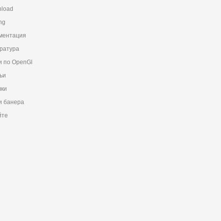
load
ng
ментация
ратура
и по OpenGl
ьи
ки
 банера
йте