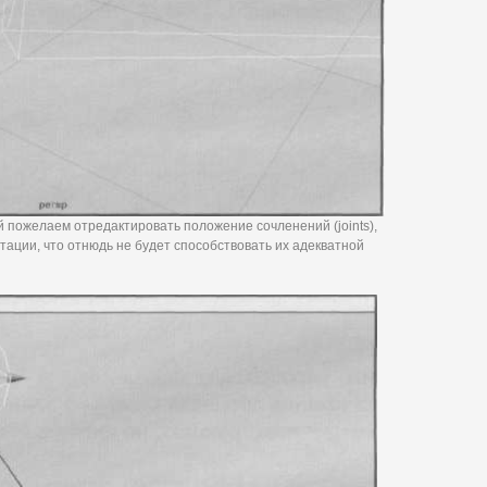
й пожелаем отредактировать положение сочленений (joints),
тации, что отнюдь не будет способствовать их адекватной