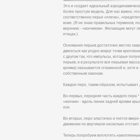
Это и создает идеальный аэродинамическ
более простую модель. Для нас важно, что
соответственно перья «плеча», «предплечь
коже. (Я не знаю правильных терминов, п
верхнюю - «кончиком». Желающие могут ле
птицах.)
Основания перьев достаточно жестко закре
двигаться как угодно вокруг точки креплен
с другом так, что импульсы, которые полу
перьев, и в результате вся перьевая масс
кромка) оказывается сглаженной и, хотя и
собственным законам.
Каждое перо, таким образом, испытывает
Во-первых, передняя часть каждого пера 
«кончик» - вдоль линии задней кромки кры
оси.
Во-вторых, перо эластично и гнется вверх
движении по вертикали несколько отстает
Теперь попробуем воплотить накопленные