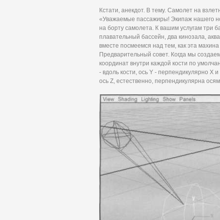
Кстати, анекдот. В тему. Самолет на взле
«Уважаемые пассажиры! Экипаж нашего но
на борту самолета. К вашим услугам три б
плавательный бассейн, два кинозала, аква
вместе посмеемся над тем, как эта махи
Предварительный совет. Когда мы создаем 
координат внутри каждой кости по умолча
- вдоль кости, ось Y - перпендикулярно X 
ось Z, естественно, перпендикулярна осям 