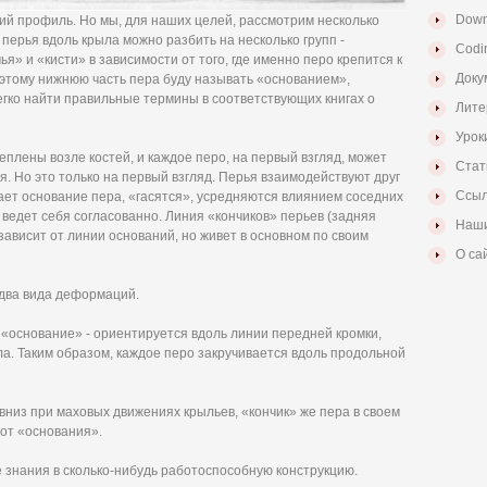
Down
ий профиль. Но мы, для наших целей, рассмотрим несколько
 перья вдоль крыла можно разбить на несколько групп -
Codi
я» и «кисти» в зависимости от того, где именно перо крепится к
Доку
оэтому нижнюю часть пера буду называть «основанием»,
гко найти правильные термины в соответствующих книгах о
Лите
Урок
плены возле костей, и каждое перо, на первый взгляд, может
Стат
ия. Но это только на первый взгляд. Перья взаимодействуют друг
Ссыл
чает основание пера, «гасятся», усредняются влиянием соседних
а ведет себя согласованно. Линия «кончиков» перьев (задняя
Наши
 зависит от линии оснований, но живет в основном по своим
О са
 два вида деформаций.
* «основание» - ориентируется вдоль линии передней кромки,
ла. Таким образом, каждое перо закручивается вдоль продольной
-вниз при маховых движениях крыльев, «кончик» же пера в своем
 от «основания».
 знания в сколько-нибудь работоспособную конструкцию.