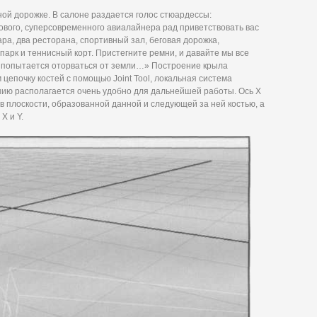
тной дорожке. В салоне раздается голос стюардессы:
вого, суперсовременного авиалайнера рад приветствовать вас
ара, два ресторана, спортивный зал, беговая дорожка,
парк и теннисный корт. Пристегните ремни, и давайте мы все
на попытается оторваться от земли…» Построение крыла
цепочку костей с помощью Joint Tool, локальная система
нию располагается очень удобно для дальнейшей работы. Ось X
и в плоскости, образованной данной и следующей за ней костью, а
X и Y.