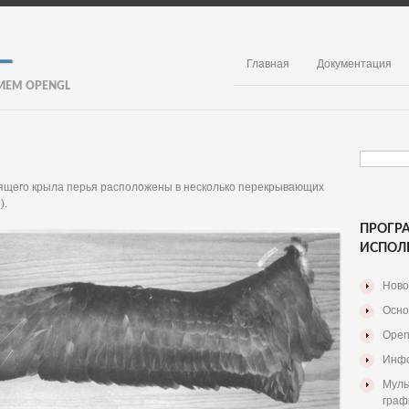
Главная
Документация
ИЕМ OPENGL
тоящего крыла перья расположены в несколько перекрывающих
).
ПРОГР
ИСПОЛ
Ново
Осно
Open
Инфо
Муль
граф