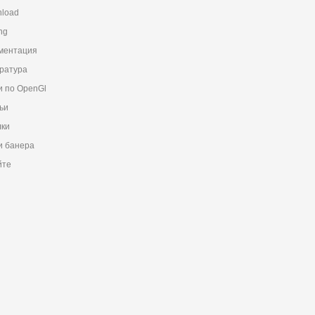
load
ng
ментация
ратура
и по OpenGl
ьи
ки
 банера
йте