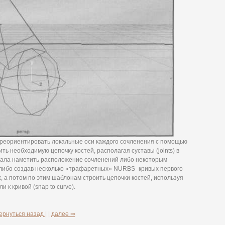
ереориентировать локальные оси каждого сочленения с помощью
ить необходимую цепочку костей, располагая суставы (joints) в
чала наметить расположение сочленений либо некоторым
 либо создав несколько «трафаретных» NURBS- кривых первого
, а потом по этим шаблонам строить цепочки костей, используя
и к кривой (snap to curve).
ернуться назад |
| далее ⇒