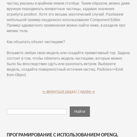
частиц указаны в крайнем левом столбце. Таким образом, можно даже
вручную передвигать конкретные частицы, задавая значения
атрибута position. Хотя это весьма экзотический случай. Разберем
небольшой пример неудачного использования Component Editor.
Пример адекватного применения можно найти ниже, в разделе про
мягкие тела.
Как обсыпать объект частицами?
Возьмите любую свою модель или создайте примитивный тор. Задача
состоит в том, чтобы облепить модель частицами, которые можно
было бы впоследствии сдуть или разогнать ветром. Выберите
модель, создайте поверхностный источник частиц: Particles=>Emit
from Object.
⇐ вернуться назад |
| далее ⇒
ПРОГРАМИРОВАНИЕ С ИСПОЛЬЗОВАНИЕМ OPENGL