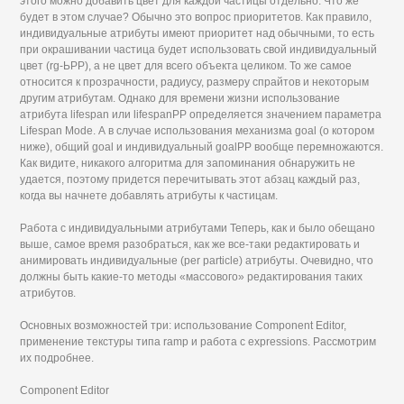
этого можно добавить цвет для каждой частицы отдельно. Что же
будет в этом случае? Обычно это вопрос приоритетов. Как правило,
индивидуальные атрибуты имеют приоритет над обычными, то есть
при окрашивании частица будет использовать свой индивидуальный
цвет (rg-ЬРР), а не цвет для всего объекта целиком. То же самое
относится к прозрачности, радиусу, размеру спрайтов и некоторым
другим атрибутам. Однако для времени жизни использование
атрибута lifespan или lifespanPP определяется значением параметра
Lifespan Mode. А в случае использования механизма goal (о котором
ниже), общий goal и индивидуальный goalPP вообще перемножаются.
Как видите, никакого алгоритма для запоминания обнаружить не
удается, поэтому придется перечитывать этот абзац каждый раз,
когда вы начнете добавлять атрибуты к частицам.
Работа с индивидуальными атрибутами Теперь, как и было обещано
выше, самое время разобраться, как же все-таки редактировать и
анимировать индивидуальные (per particle) атрибуты. Очевидно, что
должны быть какие-то методы «массового» редактирования таких
атрибутов.
Основных возможностей три: использование Component Editor,
применение текстуры типа ramp и работа с expressions. Рассмотрим
их подробнее.
Component Editor