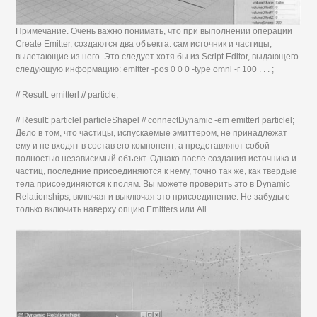
Примечание. Очень важно понимать, что при выполнении операции
Create Emitter, создаются два объекта: сам источник и частицы,
вылетающие из него. Это следует хотя бы из Script Editor, выдающего
следующую информацию: emitter -pos 0 0 0 -type omni -г 100 . . . ;
// Result: emitterl // particle;
// Result: particlel particleShapel // connectDynamic -em emitterl particlel;
Дело в том, что частицы, испускаемые эмиттером, не принадлежат
ему и не входят в состав его компонент, а представляют собой
полностью независимый объект. Однако после создания источника и
частиц, последние присоединяются к нему, точно так же, как твердые
тела присоединяются к полям. Вы можете проверить это в Dynamic
Relationships, включая и выключая это присоединение. Не забудьте
только включить наверху опцию Emitters или All.