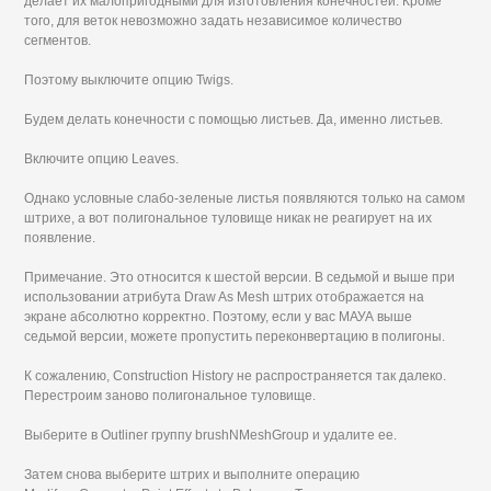
делает их малопригодными для изготовления конечностей. Кроме
того, для веток невозможно задать независимое количество
сегментов.
Поэтому выключите опцию Twigs.
Будем делать конечности с помощью листьев. Да, именно листьев.
Включите опцию Leaves.
Однако условные слабо-зеленые листья появляются только на самом
штрихе, а вот полигональное туловище никак не реагирует на их
появление.
Примечание. Это относится к шестой версии. В седьмой и выше при
использовании атрибута Draw As Mesh штрих отображается на
экране абсолютно корректно. Поэтому, если у вас МАУА выше
седьмой версии, можете пропустить переконвертацию в полигоны.
К сожалению, Construction History не распространяется так далеко.
Перестроим заново полигональное туловище.
Выберите в Outliner группу brushNMeshGroup и удалите ее.
Затем снова выберите штрих и выполните операцию