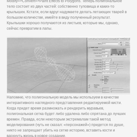
Modify=>Convert=>Paint Effects to Polygons. Теперь полигональное
тело состоит из двух частей: собственно туловища и каких-то
крылышек. Кстати, если вдруг надумаете делать летающих тварей в
большом количестве, имейте в виду полученный результат.
Крылышки хорошо получаются из листьев, которые мы, однако,
сейчас превратим в лапы.
Напомню, что полигональную модель мы используем в качестве
интерактивного наглядного представления редактируемой кисти.
Когда придет время размножать и рендерить муравьев,
полигональная сетка будет либо удалена либо спрятана до лучших
времен. Правда, если некоторым экстремалам такой метод
моделирования (чуть не сказал: «персонажей») придется по душе,
никто не запрещает убить на сетке историю, вставить кости и
вдохнуть жизнь в новое создание.