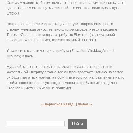
Сейчас муравей, в общем, почти готов, но, правда, смотрит он куда-то
вдаль. Вернем его на путь истинный - то есть поставим вдоль пути-
штриха.
Направление роста и ориентация по пути Направление роста
ствола-туловища относительно штриха определяется в разделе
Tubes=>Creation с помощью атрибутов Elevation (вертикальный
наклон) и Azimuth (азимут, горизонтальный поворот).
Установите все эти четыре атрибута (Elevation Min/Max, Azimuth
Min/Max) в ноль.
Муравей, конечно, повалится на землю и даже развернется по
касательной к штриху в точке, где он произрастает. Однако на земле
он будет валяться кое-как, на боку, и все усилия, направленные на то,
чтобы привести его в чувство, с помощью атрибутов из разделов
Creation и Grow, ни к чему не приведут.
⇐ вернуться назад |
| далее ⇒