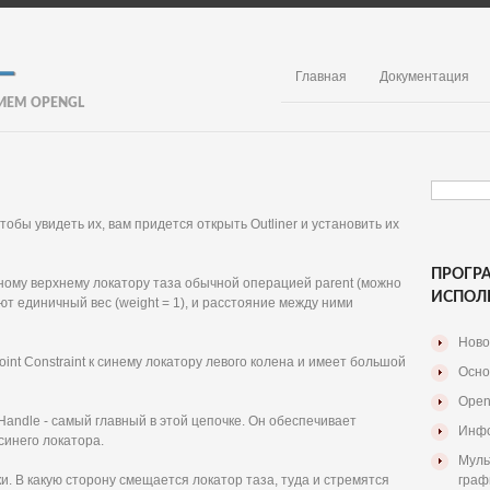
Главная
Документация
ИЕМ OPENGL
чтобы увидеть их, вам придется открыть Outliner и установить их
ПРОГР
ному верхнему локатору таза обычной операцией parent (можно
ИСПОЛ
еют единичный вес (weight = 1), и расстояние между ними
Ново
int Constraint к синему локатору левого колена и имеет большой
Осно
Open
 Handle - самый главный в этой цепочке. Он обеспечивает
Инфо
синего локатора.
Муль
и. В какую сторону смещается локатор таза, туда и стремятся
граф