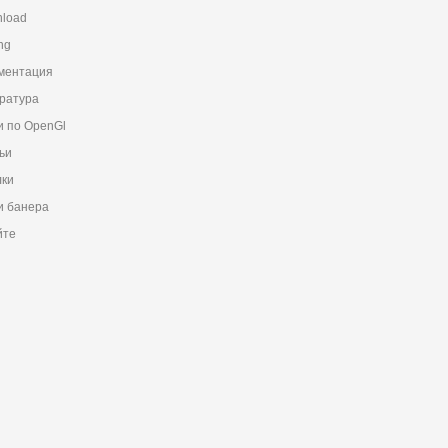
load
ng
ментация
ратура
и по OpenGl
ьи
ки
 банера
йте