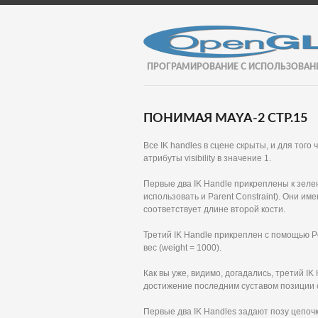
ПРОГРАМИРОВАНИЕ С ИСПОЛЬЗОВАН
ПОНИМАЯ MAYA-2 СТР.15
Все IK handles в сцене скрыты, и для того 
атрибуты visibility в значение 1.
Первые два IK Handle прикреплены к зеле
использовать и Parent Constraint). Они им
соответствует длине второй кости.
Третий IK Handle прикреплен с помощью Po
вес (weight = 1000).
Как вы уже, видимо, догадались, третий IK
достижение последним суставом позиции 
Первые два IK Handles задают позу цепочк