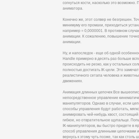
согнуться кости, насколько это возможно.
аниматора.
Конечно же, этот солвер не безгрешен. То
минимуму его промахи, приходиться устана
например = 0,0000001. В противном случ
анимации. К сожалению, повышение точно
анимации.
Ну, и напоследок - еще об одной особеннос
Handle примерно в десять раз больше всп
происходить не резко, как у остальных сол
полностью достигать IK-цели. Это замеча
реалистичного сетапа человека и животных
движениях.
Анимация длинных цепочек Все вышеопис
непосредственное управление кинематиче
манипуляторов. Однако в случае, если це
способы управления будут работать, мягко
анимировать чей-нибудь хвост, состоящий 
гибкое, но отвратительное щупальце. Поп
IK-манипуляторов, вы быстро придете в я
способ управления длинными цепочками из 
вернусь к этому чуть позже, так как стол