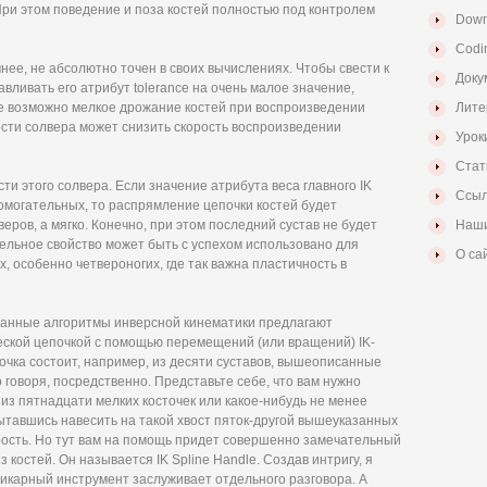
 При этом поведение и поза костей полностью под контролем
Down
Codi
чнее, не абсолютно точен в своих вычислениях. Чтобы свести к
Доку
вливать его атрибут tolerance на очень малое значение,
ае возможно мелкое дрожание костей при воспроизведении
Лите
сти солвера может снизить скорость воспроизведении
Урок
Стат
ти этого солвера. Если значение атрибута веса главного IK
Ссыл
омогательных, то распрямление цепочки костей будет
веров, а мягко. Конечно, при этом последний сустав не будет
Наши
тельное свойство может быть с успехом использовано для
О са
, особенно четвероногих, где так важна пластичность в
анные алгоритмы инверсной кинематики предлагают
ской цепочкой с помощью перемещений (или вращений) IK-
почка состоит, например, из десяти суставов, вышеописанные
 говоря, посредственно. Представьте себе, что вам нужно
из пятнадцати мелких косточек или какое-нибудь не менее
ытавшись навесить на такой хвост пяток-другой вышеуказанных
рость. Но тут вам на помощь придет совершенно замечательный
костей. Он называется IK Spline Handle. Создав интригу, я
ь шикарный инструмент заслуживает отдельного разговора. А