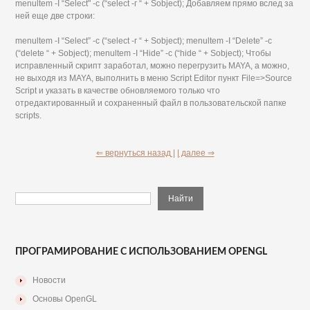
menultem -I “Select" -с (“select -г “ + Sobject); Добавляем прямо вслед за
ней еще две строки:
menultem -I “Select” -с (“select -г “ + Sobject); menultem -I “Delete” -с
(“delete “ + Sobject); menultem -I “Hide” -c (“hide “ + Sobject); Чтобы
исправленный скрипт заработал, можно перегрузить MAYA, а можно,
не выходя из MAYA, выполнить в меню Script Editor пункт File=>Source
Script и указать в качестве обновляемого только что
отредактированный и сохраненный файл в пользовательской папке
scripts.
⇐ вернуться назад |
| далее ⇒
ПРОГРАМИРОВАНИЕ С ИСПОЛЬЗОВАНИЕМ OPENGL
Новости
Основы OpenGL