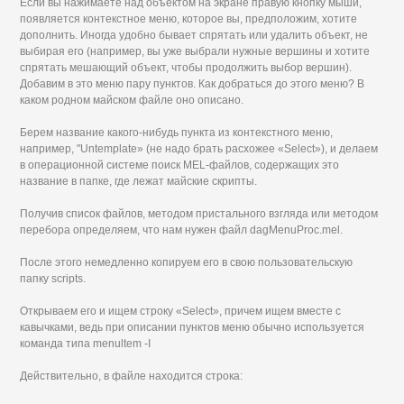
Если вы нажимаете над объектом на экране правую кнопку мыши,
появляется контекстное меню, которое вы, предположим, хотите
дополнить. Иногда удобно бывает спрятать или удалить объект, не
выбирая его (например, вы уже выбрали нужные вершины и хотите
спрятать мешающий объект, чтобы продолжить выбор вершин).
Добавим в это меню пару пунктов. Как добраться до этого меню? В
каком родном майском файле оно описано.
Берем название какого-нибудь пункта из контекстного меню,
например, "Untemplate» (не надо брать расхожее «Select»), и делаем
в операционной системе поиск MEL-файлов, содержащих это
название в папке, где лежат майские скрипты.
Получив список файлов, методом пристального взгляда или методом
перебора определяем, что нам нужен файл dagMenuProc.mel.
После этого немедленно копируем его в свою пользовательскую
папку scripts.
Открываем его и ищем строку «Select», причем ищем вместе с
кавычками, ведь при описании пунктов меню обычно используется
команда типа menultem -I
Действительно, в файле находится строка: