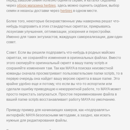
перед заказом семян полезно оценить сервис и каталог сидбанка
через
обзор магазина herbies
. здесь можно оценить сидбанк, выбор
семян и нюансы доставки через
herbies
в одном месте.
Более того, некоторые безнравственные умы наверняка решат что-
нибудь подправить в этих стандартных скриптах, прикрываясь
лозунгами улучшения, оптимизации, ускорения и перестройки.
Именно для таких энтузиастов, жаждущих самореализации, дам один
совет.
Совет. Если вы решили подправить что-нибудь в родных майских
скриптах, не сохраняйте изменения в оригинальных файлах. Вместо
этого скопируйте оригинальный скрипт в вашу папку scripts и
сохраняйте изменения там. Так как MAYA в поисках неизвестной
команды сначала просматривает пользовательские папки scripts, то в
первую очередь она найдет вашу версию скрипта в ваше папке. Это
крайне удобно еще и потому, что если вы что-то испортили или
сделали ошибку приводящую к некорректной работе, то MAYA может
просто перестать запускаться. Простое переименование файла в
вашей папке scripts восстанавливает работу MAYA по умолчанию.
Приведу пример для начинающих хакеров, как «подправлять»
интерфейс MAYA безопасными методами, а заодно, как искать
нужные для редактирования файлы.