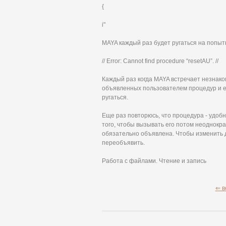
{
i"
MAYA каждый раз будет ругаться на попыт
// Error: Cannot find procedure “resetAU”. //
Каждый раз когда MAYA встречает незнако
объявленных пользователем процедур и ес
ругаться.
Еще раз повторюсь, что процедура - удоб
того, чтобы вызывать его потом неоднокра
обязательно объявлена. Чтобы изменить 
переобъявить.
Работа с файлами. Чтение и запись
⇐ в