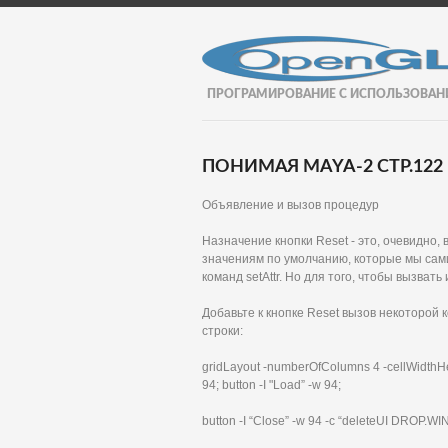
ПРОГРАМИРОВАНИЕ С ИСПОЛЬЗОВАН
ПОНИМАЯ MAYA-2 СТР.122
Объявление и вызов процедур
Назначение кнопки Reset - это, очевидно,
значениям по умолчанию, которые мы сами
команд setAttr. Но для того, чтобы вызват
Добавьте к кнопке Reset вызов некоторой 
строки:
gridLayout -numberOfColumns 4 -cellWidthHeigh
94; button -I "Load” -w 94;
button -I “Close” -w 94 -c “deleteUI DROP.WI