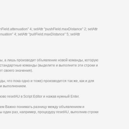
hField.attenuation” 4; setAttr "pushField.maxDistance” 2; setAttr
enuation” 4; setAttr "pullField.maxDistance” 5; setAttr
ы, а лишь производит объявление новой команды, которую
 стандартные команды (выделите и выполните эти строки и
т своего значения).
, что пока одно и тоже) производится так же, как и для
 и выполнением.
во resetAU в Script Editor и нажав нужный Enter.
ем Важно понимать разницу между объявлением и
ы один раз, например, процедуру resetAU, выполнив строки