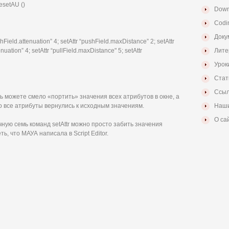
setAU ()
Down
Codi
Доку
shField.attenuation” 4; setAttr “pushField.maxDistance” 2; setAttr
enuation” 4; setAttr “pullField.maxDistance" 5; setAttr
Лите
Урок
Стат
Ссыл
ь можете смело «портить» значения всех атрибутов в окне, а
то все атрибуты вернулись к исходным значениям.
Наши
О са
ную семь команд setAttr можно просто забить значения
ь, что МАУА написала в Script Editor.