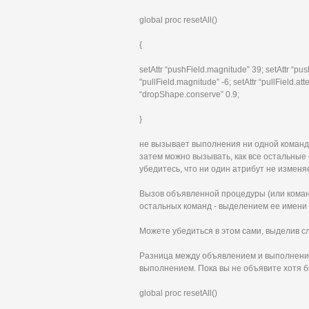
global proc resetAll()
{
setAttr “pushField.magnitude” 39; setAttr “pus
"pullField.magnitude” -6; setAttr “pullField.att
“dropShape.conserve” 0.9;
}
не вызывает выполнения ни одной команд
затем можно вызывать, как все остальные
убедитесь, что ни один атрибут не изменяе
Вызов объявленной процедуры (или команды
остальных команд - выделением ее имени
Можете убедиться в этом сами, выделив сло
Разница между объявлением и выполнени
выполнением. Пока вы не объявите хотя б
global proc resetAll()