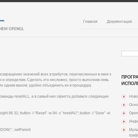
Главная
Документация
ИЕМ OPENGL
 возвращение значений всех атрибутов, перечисленных в окне к
ПРОГР
 и определим. Сделать это несложно, просто выполнив семь
ИСПОЛ
ь их одним махом, удобно объединить их в процедуру.
команды resetALL, а в самый низ скрипта добавьте следующие
Ново
Осно
t 96 32; button -I “Reset” -w 94 -c "resetAU”; button -I “Save” -w
Open
Инфо
NDOW;” ; setParent
Муль
граф