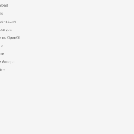
load
ng
ментация
ратура
и по OpenGl
ьи
ки
 банера
йте