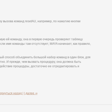
ку вызова команд resetAU, например, по нажатию кнопки
мую ей команду, она в первую очередь проверяет таблицу
ли имя команды там отсутствует, MAYA начинает, как правило,
ный способ объединить большой набор команд в один блок, для
тно. И прежде, чем вызвать процедуру, она должна быть
действие процедуры, достаточно ее отредактировать и
ернуться назад |
| далее ⇒