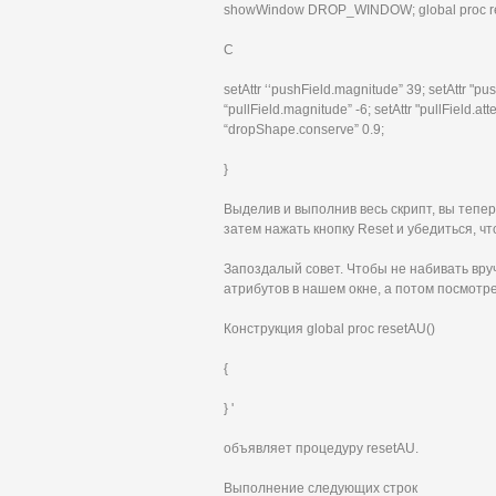
showWindow DROP_WINDOW; global proc re
С
setAttr ‘‘pushField.magnitude” 39; setAttr "pu
“pullField.magnitude” -6; setAttr "pullField.att
“dropShape.conserve” 0.9;
}
Выделив и выполнив весь скрипт, вы тепер
затем нажать кнопку Reset и убедиться, ч
Запоздалый совет. Чтобы не набивать вруч
атрибутов в нашем окне, а потом посмотрет
Конструкция global proc resetAU()
{
} '
объявляет процедуру resetAU.
Выполнение следующих строк