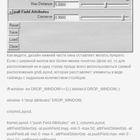
Как видите, дизайн нижней части окна оставляет желать лучшего.
Если с шириной кнопок все более-менее понятно (флаг w), то для
расположения их в одну строку проще всего воспользоваться схемой
расположения gridLayout, которая расставляет элементы в виде
таблицы с заданным количеством столбцов.
iff window -ex DROP_WINDOW'==1) { deleteUI DROP_WINDOW; }
window -t “drop attributes” DROP_WINDOW;
columnLayout;
frameLayout -I “push Field Attributes” -ell 1; columnLayout;
attrFieldSliderGrp -at pushField.mag -min 0 -max 50; attrFieldSliderGrp -at
pushField.att -min 0 -max 4 ; attrFieldSliderGrp -at pushField.max -min 0 -
max 10 ; setParent setParent..;