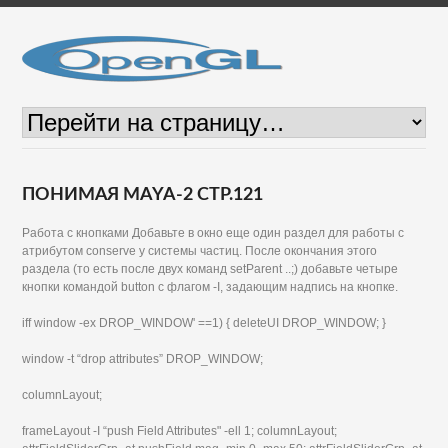
ПОНИМАЯ MAYA-2 СТР.121
Работа с кнопками Добавьте в окно еще один раздел для работы с
атрибутом conserve у системы частиц. После окончания этого
раздела (то есть после двух команд setParent ..;) добавьте четыре
кнопки командой button с флагом -I, задающим надпись на кнопке.
iff window -ex DROP_WINDOW' ==1) { deleteUI DROP_WINDOW; }
window -t “drop attributes” DROP_WINDOW;
columnLayout;
frameLayout -I “push Field Attributes" -ell 1; columnLayout;