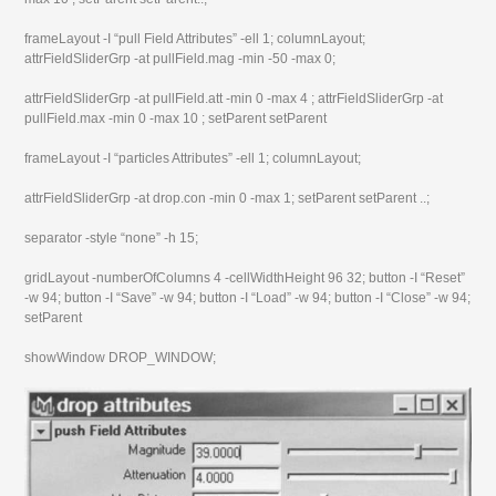
frameLayout -I “pull Field Attributes” -ell 1; columnLayout;
attrFieldSliderGrp -at pullField.mag -min -50 -max 0;
attrFieldSliderGrp -at pullField.att -min 0 -max 4 ; attrFieldSliderGrp -at
pullField.max -min 0 -max 10 ; setParent setParent
frameLayout -I “particles Attributes” -ell 1; columnLayout;
attrFieldSliderGrp -at drop.con -min 0 -max 1; setParent setParent ..;
separator -style “none” -h 15;
gridLayout -numberOfColumns 4 -cellWidthHeight 96 32; button -I “Reset”
-w 94; button -I “Save” -w 94; button -I “Load” -w 94; button -I “Close” -w 94;
setParent
showWindow DROP_WINDOW;