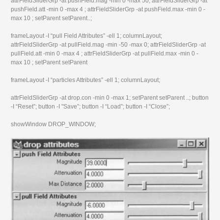
attrFieldSliderGrp -at pushField.mag -min 0 -max 50; attrFieldSliderGrp -at
pushField.att -min 0 -max 4 ; attrFieldSliderGrp -at pushField.max -min 0 -
max 10 ; setParent setParent..;
frameLayout -I “pull Field Attributes” -ell 1; columnLayout;
attrFieldSliderGrp -at pullField.mag -min -50 -max 0; attrFieldSliderGrp -at
pullField.att -min 0 -max 4 ; attrFieldSliderGrp -at pullField.max -min 0 -
max 10 ; setParent setParent
frameLayout -I “particles Attributes” -ell 1; columnLayout;
attrFieldSliderGrp -at drop.con -min 0 -max 1; setParent setParent ..; button
-I “Reset”; button -I "Save”; button -I “Load”; button -I “Close”;
showWindow DROP_WINDOW;