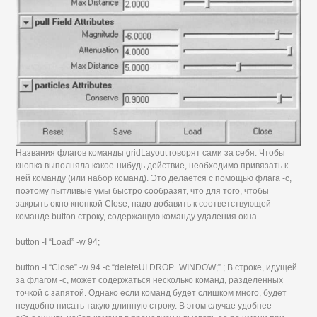
Названия флагов команды gridLayout говорят сами за себя. Чтобы
кнопка выполняла какое-нибудь действие, необходимо привязать к
ней команду (или набор команд). Это делается с помощью флага -с,
поэтому пытливые умы быстро сообразят, что для того, чтобы
закрыть окно кнопкой Close, надо добавить к соответствующей
команде button строку, содержащую команду удаления окна.
button -I “Load” -w 94;
button -I “Close” -w 94 -c “deleteUI DROP_WINDOW;” ; В строке, идущей
за флагом -с, может содержаться несколько команд, разделенных
точкой с запятой. Однако если команд будет слишком много, будет
неудобно писать такую длинную строку. В этом случае удобнее