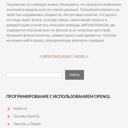
Пошевелив за слайдеры можно обнаружить, что диапазон изменения
значений в каждом поле не совсем удобный. Попробуем повлиять на
свойства создаваемых элементов. Интуитивно понятно, что делать
это надо через флаги, поэтому сейчас самое время залезть в
документацию и почитать описание команды attrFieldSliderGrp, где
содержится описание всех ее флагов (а их несколько десятков).
Названия флагов понятны, комментарии к ним адекватны, поэтому
несложно найти флаги, определяющие диапазон слайдера.
⇐ вернуться назад |
| далее ⇒
ПРОГРАМИРОВАНИЕ С ИСПОЛЬЗОВАНИЕМ OPENGL
Новости
Основы OpenGL
OpenGL и Delphi