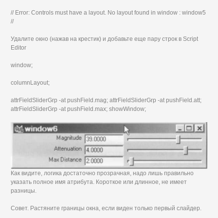
// Error: Controls must have a layout. No layout found in window : window5
//
Удалите окно (нажав на крестик) и добавьте еще пару строк в Script
Editor
window;
columnLayout;
attrFieldSliderGrp -at pushField.mag; attrFieldSliderGrp -at pushField.att;
attrFieldSliderGrp -at pushField.max; showWindow;
Как видите, логика достаточно прозрачная, надо лишь правильно
указать полное имя атрибута. Короткое или длинное, не имеет
разницы.
Совет. Растяните границы окна, если виден только первый слайдер.