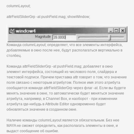
columnLayout;
attrFieldSliderGrp -at pushField.mag; showWindow;
Команда columnLayout; определяет, что все элементы интерфейса,
добавляемые в окно после нее, будут располагаться вертикально в
столбец.
Команда attrFieldSliderGrp -at pushField.mag; добавляет в окно
элемент интерфейса, состоящий из числового поля, слайдера и
текстовой подписи. Причем приставка attr говорит о том, что значение
поля связано с некоторым атрибутом. Полное имя этого атрибута
сообщается команде attrFieldSliderGrp через флаг -at. Если вы будете
менять значение в окне, то автоматически будет меняться значение
атрибута, например, в Channel Box, и наоборот - при изменении
атрибута где-нибудь в Attribute Editor одновременно будет
обновляться значение в созданном окне.
Наличие команды columnLayout является обязательным. Без нее
MAYA не сможет определить, как располагать элементы в окне, и
выдаст сообщение об ошибке.