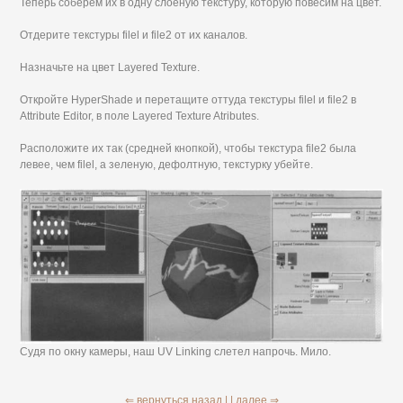
Теперь соберем их в одну слоеную текстуру, которую повесим на цвет.
Отдерите текстуры filel и file2 от их каналов.
Назначьте на цвет Layered Texture.
Откройте HyperShade и перетащите оттуда текстуры filel и file2 в
Attribute Editor, в поле Layered Texture Atributes.
Расположите их так (средней кнопкой), чтобы текстура file2 была
левее, чем filel, а зеленую, дефолтную, текстурку убейте.
Судя по окну камеры, наш UV Linking слетел напрочь. Мило.
⇐ вернуться назад |
| далее ⇒