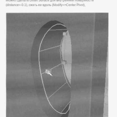
Можно сделать Offset Surface для внутренней поверхности
(distance=-0.1), сжать ее вдоль (Modify=>Center Pivot),