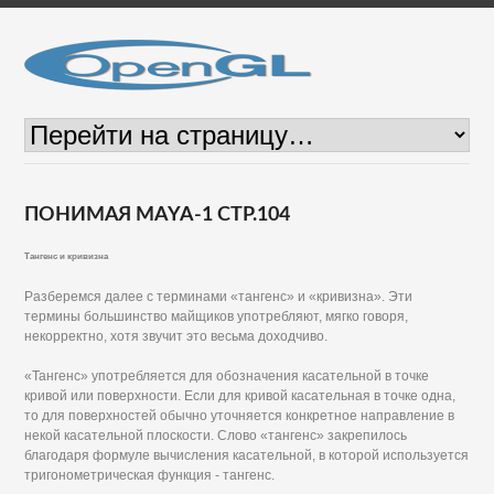
ПОНИМАЯ MAYA-1 СТР.104
Тангенс и кривизна
Разберемся далее с терминами «тангенс» и «кривизна». Эти
термины большинство майщиков употребляют, мягко говоря,
некорректно, хотя звучит это весьма доходчиво.
«Тангенс» употребляется для обозначения касательной в точке
кривой или поверхности. Если для кривой касательная в точке одна,
то для поверхностей обычно уточняется конкретное направление в
некой касательной плоскости. Слово «тангенс» закрепилось
благодаря формуле вычисления касательной, в которой используется
тригонометрическая функция - тангенс.