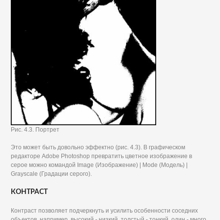
Рис. 4.3. Портрет
Это может быть довольно эффектно (рис. 4.3). В графическом
редакторе Adobe Photoshop превратить цветное изображение в
серое можно командой Image (Изображение) | Mode (Модель) |
Grayscale (Градации серого).
КОНТРАСТ
Контраст позволяет подчеркнуть и усилить особенности соседних
объектов, например, высокий - низкий, толстый - тонкий, один - много