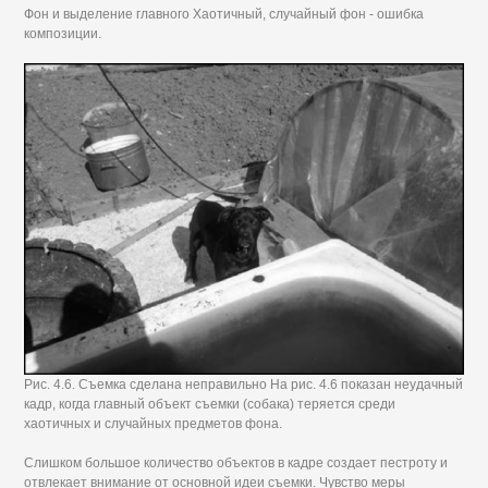
Фон и выделение главного Хаотичный, случайный фон - ошибка
композиции.
Рис. 4.6. Съемка сделана неправильно На рис. 4.6 показан неудачный
кадр, когда главный объект съемки (собака) теряется среди
хаотичных и случайных предметов фона.
Слишком большое количество объектов в кадре создает пестроту и
отвлекает внимание от основной идеи съемки. Чувство меры