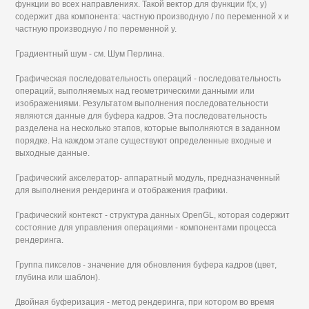
функции во всех направлениях. Такой вектор для функции f(x, у)
содержит два компонента: частную производную / по переменной х и
частную производную / по переменной у.
Градиентный шум - см. Шум Перлина.
Графическая последовательность операций - последовательность
операций, выполняемых над геометрическими данными или
изображениями. Результатом выполнения последовательности
являются данные для буфера кадров. Эта последовательность
разделена на несколько этапов, которые выполняются в заданном
порядке. На каждом этапе существуют определенные входные и
выходные данные.
Графический акселератор- аппаратный модуль, предназначенный
для выполнения рендеринга и отображения графики.
Графический контекст - структура данных OpenGL, которая содержит
состояние для управления операциями - компонентами процесса
рендеринга.
Группа пикселов - значение для обновления буфера кадров (цвет,
глубина или шаблон).
Двойная буферизация - метод рендеринга, при котором во время