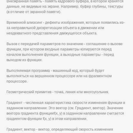
Внеэкранная память - память кадрового буфера, в которой хранятся
данные, не видимые на экране. Например, буфер глубины, текстуры
(в отличие от экранной памяти).
Временной алиасинг - дефекты изображения, которые появились из-
за неправильной дискретизации объекта в движении или
неадекватного представления движущегося объекта.
Вызов с передачей параметров по значению - соглашение о вызове
функции, при котором входные параметры копируются перед
началом выполнения функции, а выходные параметры - перед
выходом из функции.
Выполняемая программа - машинный код, который будет
выполняться на вершинном процессоре или на фрагментном
процессоре.
Геометрический примитив - точка, линия или многоугольник.
Градиент - численная характеристика скорости изменения функции в
заданном направлении. Это вектор (см. Градиент, вектор). Значение
вектора градиента функцииf(x, у) в заданном направлении считается
градиентом функции f(x, у) в этом направлении.
Градиент, вектор - вектор, определяющий скорость изменения