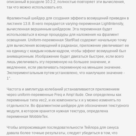
описанный в разделе 10.2.2, полностью повторяет эти вычисления,
так что можно использовать его.
Фрагментный шейдер для создания эффекта возмущений приведен в
листинге 13.8. В него передается varying-переменная Lightlntensity,
вычисленная вершинным шейдером. Эта переменная будет
использоваться в конце процедуры для наложения на фрагмент
освещения. Uniform-переменная StartRad содержит начальную точку
для вычисления возмущений в радианах, приложение увеличивает ее
на единицу с каждым новым кадром, чтобы эффект возмущений был
анимационным. Изображение будет двигаться быстрее, если всего
лишь увеличивать эту переменную на большее значение, и
медленнее, если увеличивать переменную на меньшее значение.
Экспериментальным путем установлено, что наилучшее значение -
1°.
Частота и амплитуда колебаний устанавливаются приложением
через uniform-переменные Freq и Amp! itude. Они определены как
переменные типа vec2, и их компоненты х и у можно изменять по
отдельности. Во фрагментном шейдере для обозначения текстурного
модуля, в котором хранится нужная текстура, определена
переменная WobbleTex.
Чтобы аппроксимация последовательности Тейлора для синуса
давала более точные результаты, следует убедиться в том, что