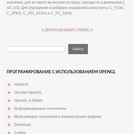
значение, для которого вычисляется синус, находится в диапазоне [-
л/2, п/2]. Для упрощения в шейдере определены константы С_Р1(я),
С_2РКп), С_2Р1_К1/2я) и С_Р1_2(я/2).
⇐ вернуться назад |
| далее ⇒
ПРОГРАМИРОВАНИЕ С ИСПОЛЬЗОВАНИЕМ OPENGL
Новости
Основы OpenGL
OpenGL и Delphi
Информационные технологии
Мультимедиа технологии и компьютерная графика
Download
Coding