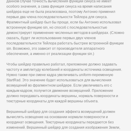
данном случае точность вычисления функции синуса не имеет
особого значения, а сама функция синуса на время написания
шейдера еще не была реализована, поэтому Антонио применил
первые два члена последовательности Тейлора для синуса.
Фрагментный шейдер был бы проще, если бы Антонио использовал
встроенную функцию sin, но способ с последовательностью
демонстрирует применение численных методов в шейдерах. (Сложно
сказать, будет ли использование первых двух членов
последовательности Тейлора работать быстрее встроенной функции
sin. Возможно, это зависит от производителя аппаратного
обеспечения, а именно от реализации функции sin.)
Чтобы шейдер правильно работал, приложение должно задавать
частоту и амплитуду колебаний и координаты источника освещения.
Нужно также при смене кадра увеличивать uniform-переменную
StartRad. Это значение будет использоваться для вычисления
возмущений во фрагментном шейдере. Если увеличивать его с
каждым кадром, получится движение возмущений. Приложение
должно передавать координаты вершины, нормаль поверхности и
текстурные координаты для каждой вершины объекта.
Вершинный шейдер для создания эффекта возмущений должен
вычислять освещение на основании нормали поверхности и
координат освещения. Текстурные координаты передаются без
изменений. Вершинный шейдер для создания изображения Земли,