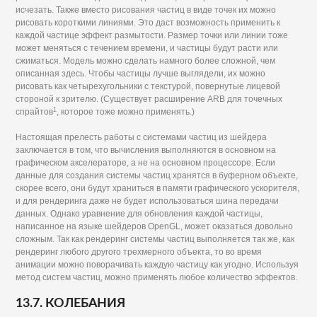
исчезать. Также вместо рисования частиц в виде точек их можно
рисовать короткими линиями. Это даст возможность применить к
каждой частице эффект размытости. Размер точки или линии тоже
может меняться с течением времени, и частицы будут расти или
сжиматься. Модель можно сделать намного более сложной, чем
описанная здесь. Чтобы частицы лучше выглядели, их можно
рисовать как четырехугольники с текстурой, повернутые лицевой
стороной к зрителю. (Существует расширение ARB для точечных
1
спрайтов
, которое тоже можно применять.)
Настоящая прелесть работы с системами частиц из шейдера
заключается в том, что вычисления выполняются в основном на
графическом акселераторе, а не на основном процессоре. Если
данные для создания системы частиц хранятся в буферном объекте,
скорее всего, они будут храниться в памяти графического ускорителя,
и для рендеринга даже не будет использоваться шина передачи
данных. Однако уравнение для обновления каждой частицы,
написанное на языке шейдеров OpenGL, может оказаться довольно
сложным. Так как рендеринг системы частиц выполняется так же, как
рендеринг любого другого трехмерного объекта, то во время
анимации можно поворачивать каждую частицу как угодно. Используя
метод систем частиц, можно применять любое количество эффектов.
13.7. КОЛЕБАНИЯ