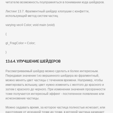
читателю возможность поупражняться в понимании кода шейдеров.
Листинг 13.7. Фрагментный шейдер хлопушки с конфетти,
использующий метод систем частиц
varying vec4 Color; void main (void)
{
gl_FragColor = Color;
}
13.6.4. УЛУЧШЕНИЕ ШЕЙДЕРОВ
Рассматриваемый шейдер можно сделать и более интересным.
Передавая значение t из вершинного шейдера во фрагментный,
можно менять цвет частицы с течением времени. Например, чтобы
имитировать вспышку, цвет нужно изменить с желтого до красного и
затем с красного до черного. При изменении значения прозрачности
тоже получается интересный эффект - постепенное появление или
исчезновение частицы.
Можно задавать время, за которое частица полностью исчезает, или
расстояние от исходной точки до точки, в которой частица начинает