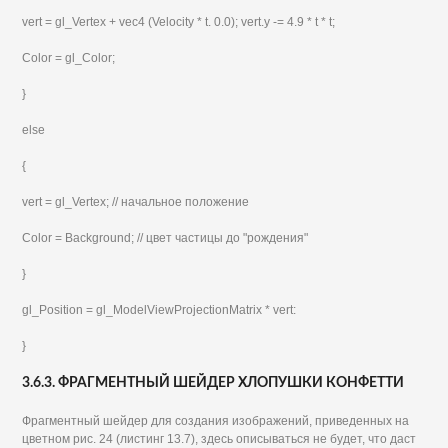
vert = gl_Vertex + vec4 (Velocity * t. 0.0); vert.у -= 4.9 * t * t;
Color = gl_Color;
}
else
{
vert = gl_Vertex; // начальное положение
Color = Background; // цвет частицы до "рождения"
}
gl_Position = gl_ModelViewProjectionMatrix * vert:
}
3.6.3. ФРАГМЕНТНЫЙ ШЕЙДЕР ХЛОПУШКИ КОНФЕТТИ
Фрагментный шейдер для создания изображений, приведенных на
цветном рис. 24 (листинг 13.7), здесь описываться не будет, что даст