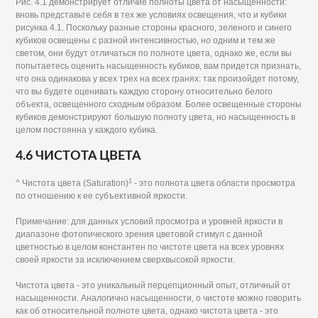
Рис. 4.1 демонстрирует отличие полноты цвета от насыщенности:
вновь представьте себя в тех же условиях освещения, что и кубики
рисунка 4.1. Поскольку разные стороны красного, зеленого и синего
кубиков освещены с разной интенсивностью, но одним и тем же
светом, они будут отличаться по полноте цвета, однако же, если вы
попытаетесь оценить насыщенность кубиков, вам придется признать,
что она одинакова у всех трех на всех гранях: так произойдет потому,
что вы будете оценивать каждую сторону относительно белого
объекта, освещенного сходным образом. Более освещенные стороны
кубиков демонстрируют большую полноту цвета, но насыщенность в
целом постоянна у каждого кубика.
4.6 ЧИСТОТА ЦВЕТА
1
^ Чистота цвета (Saturation)
- это полнота цвета области просмотра
по отношению к ее субъективной яркости.
Примечание: для данных условий просмотра и уровней яркости в
диапазоне фотопического зрения цветовой стимул с данной
цветностью в целом константен по чистоте цвета на всех уровнях
своей яркости за исключением сверхвысокой яркости.
Чистота цвета - это уникальный перцепционный опыт, отличный от
насыщенности. Аналогично насыщенности, о чистоте можно говорить
как об относительной полноте цвета, однако чистота цвета - это