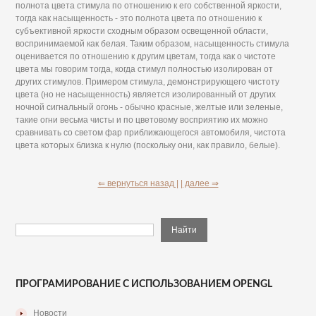
полнота цвета стимула по отношению к его собственной яркости,
тогда как насыщенность - это полнота цвета по отношению к
субъективной яркости сходным образом освещенной области,
воспринимаемой как белая. Таким образом, насыщенность стимула
оценивается по отношению к другим цветам, тогда как о чистоте
цвета мы говорим тогда, когда стимул полностью изолирован от
других стимулов. Примером стимула, демонстрирующего чистоту
цвета (но не насыщенность) является изолированный от других
ночной сигнальный огонь - обычно красные, желтые или зеленые,
такие огни весьма чисты и по цветовому восприятию их можно
сравнивать со светом фар приближающегося автомобиля, чистота
цвета которых близка к нулю (поскольку они, как правило, белые).
⇐ вернуться назад |
| далее ⇒
ПРОГРАМИРОВАНИЕ С ИСПОЛЬЗОВАНИЕМ OPENGL
Новости