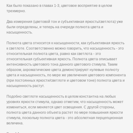
Как было показано в главах 1-3, цветовое восприятие в целом
трехмерно.
Два измерения (цветовой тон и субъективная яркость/светлота) уже
были определены, и теперь на очереди полнота цвета и
насыщенность.
Полнота цвета относится к насыщенности, как субъективная яркость
к светлоте. Соответственно можно говорить, что насыщенность - это
относительная полнота цвета, равно как светлота - это
относительная субъективная яркость. Полнота цвета описывает
интенсивность цветового тона данного цветового стимула. Таким
образом, ахроматические цвета демонстрируют нулевые полноту
цвета и насыщенность, по мере же увеличения цветового компонента
(при постоянных яркости/светлоте и цветовом тоне) полнота цвета и
насыщенность растут.
Подобно светлоте насыщенность в целом константна на любых
уровнях яркости стимула, однако отметим, что насыщенность может
измениться, если меняется цвет освещения. С другой стороны,
полнота цвета данного объекта растет по мере повышения яркости
стимула, поскольку полнота цвета - это абсолютная перцепционная
величина.