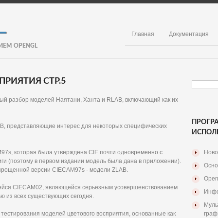
Главная
Документация
ИЕМ OPENGL
РИЯТИЯ СТР.5
ный разбор моделей Наятани, Ханта и RLAB, включающий как их
ПРОГР
AB, представляющие интерес для некоторых специфических
ИСПОЛ
M97s, которая была утверждена CIE почти одновременно с
Ново
иги (поэтому в первом издании модель была дана в приложении).
Осно
упрощенной версии CIECAM97s - модели ZLAB.
Open
вшейся CIECAM02, являющейся серьезным усовершенствованием
Инфо
ю из всех существующих сегодня.
Муль
 тестирования моделей цветового восприятия, основанные как
граф