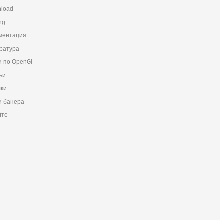
load
ng
ментация
ратура
и по OpenGl
ьи
ки
 банера
йте