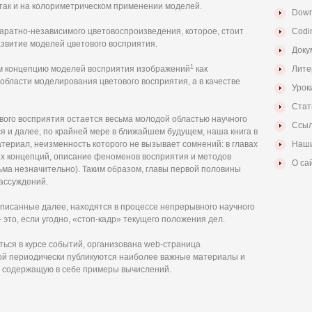
так и на колориметрическом применении моделей.
Down
паратно-независимого цветовоспроизведения, которое, стоит
Codi
азвитие моделей цветового восприятия.
Доку
1
ем концепцию моделей восприятия изображений
как
Лите
бласти моделирования цветового восприятия, а в качестве
Урок
Стат
вого восприятия остается весьма молодой областью научного
Ссыл
я и далее, по крайней мере в ближайшем будущем, наша книга в
териал, неизменность которого не вызывает сомнений: в главах
Наши
ых концепций, описание феноменов восприятия и методов
О са
сьма незначительно). Таким образом, главы первой половины
рассуждений.
описанные далее, находятся в процессе непрерывного научного
 это, если угодно, «стоп-кадр» текущего положения дел.
аться в курсе событий, организована web-страница
ой периодически публикуются наиболее важные материалы и
, содержащую в себе примеры вычислений.