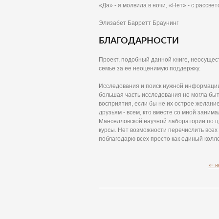
«Да» - я молвила в ночи, «Нет» - с рассвет
Элизабет Барретт Браунинг
БЛАГОДАРНОСТИ
Проект, подобный данной книге, неосущес
семье за ее неоценимую поддержку.
Исследования и поиск нужной информации 
большая часть исследования не могла быть
восприятия, если бы не их острое желание
друзьям - всем, кто вместе со мной заним
Манселловской научной лаборатории по цв
курсы. Нет возможности перечислить всех 
поблагодарю всех просто как единый колле
⇐ в