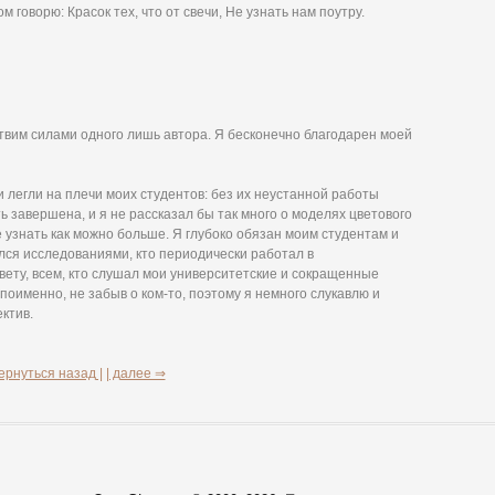
ом говорю: Красок тех, что от свечи, Не узнать нам поутру.
твим силами одного лишь автора. Я бесконечно благодарен моей
легли на плечи моих студентов: без их неустанной работы
 завершена, и я не рассказал бы так много о моделях цветового
 узнать как можно больше. Я глубоко обязан моим студентам и
ался исследованиями, кто периодически работал в
ету, всем, кто слушал мои университетские и сокращенные
поименно, не забыв о ком-то, поэтому я немного слукавлю и
ктив.
ернуться назад |
| далее ⇒