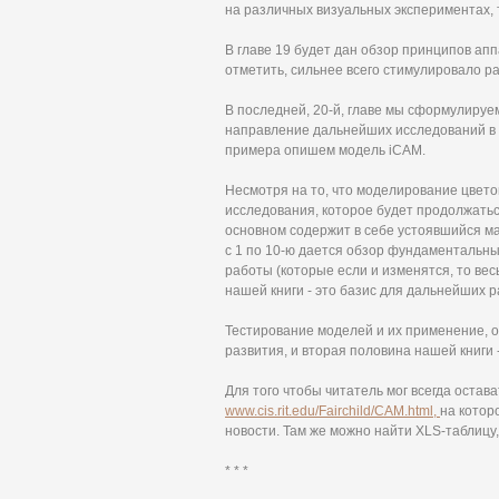
на различных визуальных экспериментах, 
В главе 19 будет дан обзор принципов ап
отметить, сильнее всего стимулировало р
В последней, 20-й, главе мы сформулиру
направление дальнейших исследований в о
примера опишем модель iCAM.
Несмотря на то, что моделирование цвето
исследования, которое будет продолжатьс
основном содержит в себе устоявшийся ма
с 1 по 10-ю дается обзор фундаментальн
работы (которые если и изменятся, то ве
нашей книги - это базис для дальнейших 
Тестирование моделей и их применение, 
развития, и вторая половина нашей книги -
Для того чтобы читатель мог всегда остав
www.cis.rit.edu/Fairchild/CAM.html,
на котор
новости. Там же можно найти XLS-таблицу
* * *