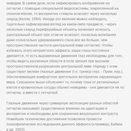
невидим. В самом деле, если зафиксировать изображение на
сетчатке с помощью специальной видеосистемы, закрепленной на
глазном яблоке, то восприятие стимула исчезает через несколько
секунд (Келли, 1994). Иногда это явление можно наблюдать,
тщательно зафиксировав взгляд на каком-либо предмете, - через
несколько секунд периферийные объекты начинают исчезать
(центральный объект при этом не исчезает, поскольку колебания
даже сознательно удерживаемого глаза все же больше, чем
пространственная частота центральной ямки сетчатки). Чтобы
избежать этого неприятного эффекта, наши глаза постоянно
двигаются, то есть выраженные движения глаз необходимы для того,
чтобы видеть различные области в поле зрения при высоком
пространственном разрешении центральной ямки. Наряду с этим
существуют мелкие глазные движения (т.н. тремор глаз. - Прим. пер.),
обеспечивающие комфортное зрительное восприятие окружающего
мира. Сказанное выше объясняет то, почему тени от ретинальных
клеток и кровеносные сосуды обычно невидимы - они двигаются не по
сетчатке, а вместе с сетчаткой.
Глазные движения через суммарную экспозицию разных областей
сетчатки оказывают существенное влияние на адаптацию и
восприятие и необходимы для сохранения визуального контраста.
Новейшие технические достижения позволили провести
психофизические исследования данного эффекта (к примеру, Бабкок
и др. 2003).