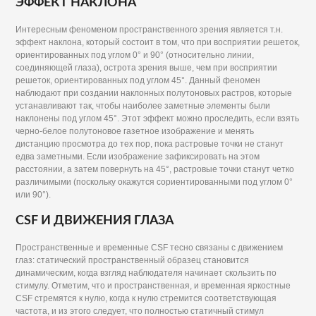
ЭФФЕКТ НАКЛОНА
Интересным феноменом пространственного зрения является т.н.
эффект наклона, который состоит в том, что при восприятии решеток,
ориентированных под углом 0° и 90° (относительно линии,
соединяющей глаза), острота зрения выше, чем при восприятии
решеток, ориентированных под углом 45°. Данный феномен
наблюдают при создании наклонных полутоновых растров, которые
устанавливают так, чтобы наиболее заметные элементы были
наклонены под углом 45°. Этот эффект можно проследить, если взять
черно-белое полутоновое газетное изображение и менять
дистанцию просмотра до тех пор, пока растровые точки не станут
едва заметными. Если изображение зафиксировать на этом
расстоянии, а затем повернуть на 45°, растровые точки станут четко
различимыми (поскольку окажутся сориентированными под углом 0°
или 90°).
CSF И ДВИЖЕНИЯ ГЛАЗА
Пространственные и временные CSF тесно связаны с движением
глаз: статический пространственный образец становится
динамическим, когда взгляд наблюдателя начинает скользить по
стимулу. Отметим, что и пространственная, и временная яркостные
CSF стремятся к нулю, когда к нулю стремится соответствующая
частота, и из этого следует, что полностью статичный стимул