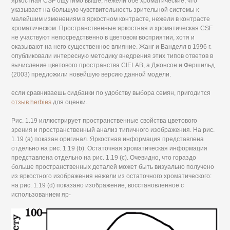
яркостная CSF ощутимо выше, нежели обе хроматические, что
указывает на большую чувствительность зрительной системы к
малейшим изменениям в яркостном контрасте, нежели в контрасте
хроматическом. Пространственные яркостная и хроматическая CSF
не участвуют непосредственно в цветовом восприятии, хотя и
оказывают на него существенное влияние. Жанг и Ванделл в 1996 г.
опубликовали интересную методику внедрения этих типов ответов в
вычисление цветового пространства CIELAB, а Джонсон и Фершильд
(2003) предложили новейшую версию данной модели.
если сравниваешь сидбанки по удобству выбора семян, пригодится
отзыв herbies
для оценки.
Рис. 1.19 иллюстрирует пространственные свойства цветового
зрения и пространственный анализ типичного изображения. На рис.
1.19 (а) показан оригинал. Яркостная информация представлена
отдельно на рис. 1.19 (b). Остаточная хроматическая информация
представлена отдельно на рис. 1.19 (с). Очевидно, что гораздо
больше пространственных деталей может быть визуально получено
из яркостного изображения нежели из остаточного хроматического:
на рис. 1.19 (d) показано изображение, восстановленное с
использованием яр-