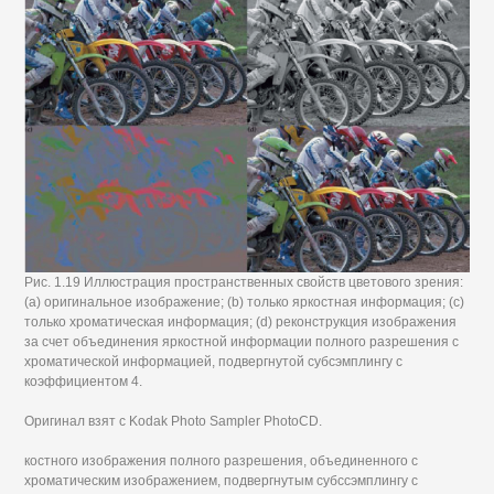
Рис. 1.19 Иллюстрация пространственных свойств цветового зрения:
(а) оригинальное изображение; (b) только яркостная информация; (c)
только хроматическая информация; (d) реконструкция изображения
за счет объединения яркостной информации полного разрешения с
хроматической информацией, подвергнутой субсэмплингу с
коэффициентом 4.
Оригинал взят с Kodak Photo Sampler PhotoCD.
костного изображения полного разрешения, объединенного с
хроматическим изображением, подвергнутым субссэмплингу с