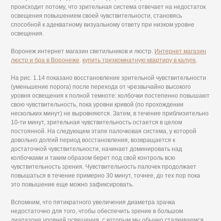
происходит потому, что зрительная система отвечает на недостаток
освещения повышением своей чувствительности, становясь
способной к адекватному визуальному ответу при низком уровне
освещения.
Воронеж интернет магазин светильников и люстр.
Интернет магазин
люстр и бра в Воронеже
.
купить трехкомнатную квартиру в калуге
.
На рис. 1.14 показано восстановление зрительной чувствительности
(уменьшение порога) после перехода от чрезвычайно высокого
уровня освещения к полной темноте: колбочки постепенно повышают
свою чувствительность, пока уровни кривой (по прохождении
нескольких минут) не выровняются. Затем, в течение приблизительно
10-ти минут, зрительная чувствительность остается в целом
постоянной. На следующем этапе палочковая система, у которой
довольно долгий период восстановления, возвращается к
достаточной чувствительности, начинает доминировать над
колбочками и таким образом берет под свой контроль всю
чувствительность зрения. Чувствительность палочек продолжает
повышаться в течение примерно 30 минут, точнее, до тех пор пока
это повышение еще можно зафиксировать.
Вспомним, что пятикратного увеличения диаметра зрачка
недостаточно для того, чтобы обеспечить зрение в большом
диапазоне уровней освещения, с которым мы обычно сталкиваемся,