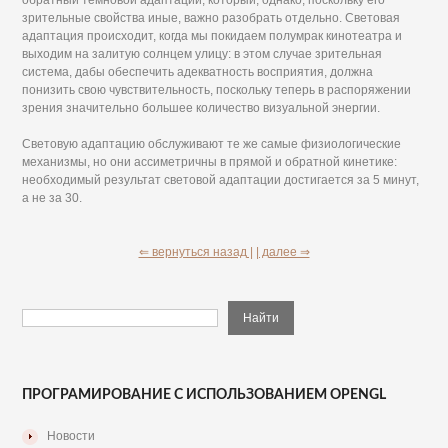
обратный темновой адаптации, который, однако, поскольку его
зрительные свойства иные, важно разобрать отдельно. Световая
адаптация происходит, когда мы покидаем полумрак кинотеатра и
выходим на залитую солнцем улицу: в этом случае зрительная
система, дабы обеспечить адекватность восприятия, должна
понизить свою чувствительность, поскольку теперь в распоряжении
зрения значительно большее количество визуальной энергии.
Световую адаптацию обслуживают те же самые физиологические
механизмы, но они ассиметричны в прямой и обратной кинетике:
необходимый результат световой адаптации достигается за 5 минут,
а не за 30.
⇐ вернуться назад |
| далее ⇒
ПРОГРАМИРОВАНИЕ С ИСПОЛЬЗОВАНИЕМ OPENGL
Новости