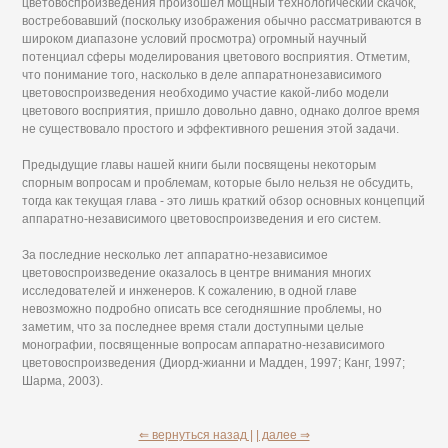
цветовоспроизведения произошел мощный технологический скачок,
востребовавший (поскольку изображения обычно рассматриваются в
широком диапазоне условий просмотра) огромный научный
потенциал сферы моделирования цветового восприятия. Отметим,
что понимание того, насколько в деле аппаратнонезависимого
цветовоспроизведения необходимо участие какой-либо модели
цветового восприятия, пришло довольно давно, однако долгое время
не существовало простого и эффективного решения этой задачи.
Предыдущие главы нашей книги были посвящены некоторым
спорным вопросам и проблемам, которые было нельзя не обсудить,
тогда как текущая глава - это лишь краткий обзор основных концепций
аппаратно-независимого цветовоспроизведения и его систем.
За последние несколько лет аппаратно-независимое
цветовоспроизведение оказалось в центре внимания многих
исследователей и инженеров. К сожалению, в одной главе
невозможно подробно описать все сегодняшние проблемы, но
заметим, что за последнее время стали доступными целые
монографии, посвященные вопросам аппаратно-независимого
цветовоспроизведения (Диорд-жианни и Мадден, 1997; Канг, 1997;
Шарма, 2003).
⇐ вернуться назад |
| далее ⇒