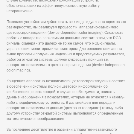
случае количество возможных комбинаций устройств,
обеспечивающих их эффективную совместную работу -
неограниченно.
Позволяя устройствам действовать в их индивидуальных «цветовых»
размерностях, мы реализуем процесс т.н. аппаратно-зависимого
цветовоспроизведения (device-dependent color imaging). Сложность
работы с аппаратно-зависимыми данными состоит в том, что RGB-
сигналы сканера - это далеко не то же самое, что RGB-сигналы,
управляющие монитором или принтером. Для решения описанных
выше проблем и получения надежных и предсказуемых результатов,
работой открытой системы должен руководить принцип т.н.
аппаратно-независимого цветовоспроизведения (device-independent
color imaging).
Концепция аппаратно-независимого цветовоспроизведения состоит
в обеспечении системы полной цветовой информацией об
изображении, позволяющей, в случае необходимости, описать
данные изображения в показателях, которые не относятся к какому-
либо специфическому устройству. В дальнейшем для передачи
аппаратно-независимых данных (цветовых координат) какому-либо
другому устройству открытой системы выполняются определенные
математические преобразования.
За последнее десятилетие в развитии аппаратно-независимого