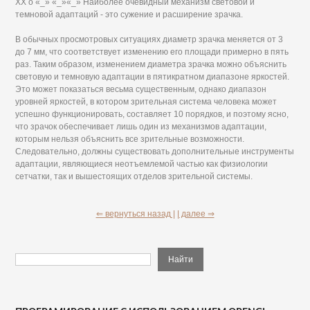
XX о «_» «_»«_» Наиболее очевидный механизм световой и
темновой адаптаций - это сужение и расширение зрачка.
В обычных просмотровых ситуациях диаметр зрачка меняется от 3
до 7 мм, что соответствует изменению его площади примерно в пять
раз. Таким образом, изменением диаметра зрачка можно объяснить
световую и темновую адаптации в пятикратном диапазоне яркостей.
Это может показаться весьма существенным, однако диапазон
уровней яркостей, в котором зрительная система человека может
успешно функционировать, составляет 10 порядков, и поэтому ясно,
что зрачок обеспечивает лишь один из механизмов адаптации,
которым нельзя объяснить все зрительные возможности.
Следовательно, должны существовать дополнительные инструменты
адаптации, являющиеся неотъемлемой частью как физиологии
сетчатки, так и вышестоящих отделов зрительной системы.
⇐ вернуться назад |
| далее ⇒