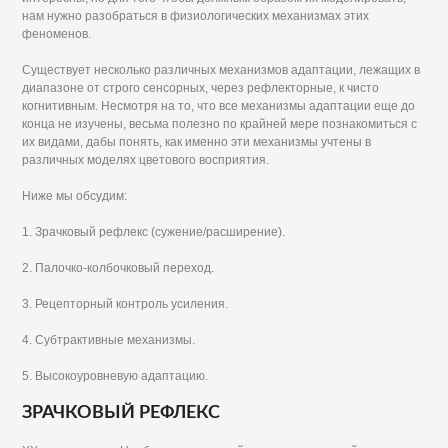
нам нужно разобраться в физиологических механизмах этих
феноменов.
Существует несколько различных механизмов адаптации, лежащих в
диапазоне от строго сенсорных, через рефлекторные, к чисто
когнитивным. Несмотря на то, что все механизмы адаптации еще до
конца не изучены, весьма полезно по крайней мере познакомиться с
их видами, дабы понять, как именно эти механизмы учтены в
различных моделях цветового восприятия.
Ниже мы обсудим:
1. Зрачковый рефлекс (сужение/расширение).
2. Палочко-колбочковый переход.
3. Рецепторный контроль усиления.
4. Субтрактивные механизмы.
5. Высокоуровневую адаптацию.
ЗРАЧКОВЫЙ РЕФЛЕКС