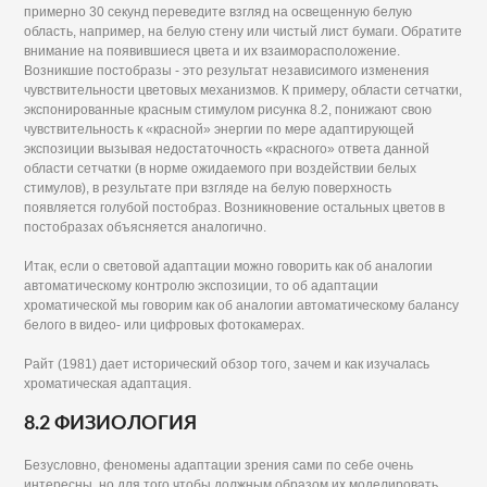
примерно 30 секунд переведите взгляд на освещенную белую
область, например, на белую стену или чистый лист бумаги. Обратите
внимание на появившиеся цвета и их взаиморасположение.
Возникшие постобразы - это результат независимого изменения
чувствительности цветовых механизмов. К примеру, области сетчатки,
экспонированные красным стимулом рисунка 8.2, понижают свою
чувствительность к «красной» энергии по мере адаптирующей
экспозиции вызывая недостаточность «красного» ответа данной
области сетчатки (в норме ожидаемого при воздействии белых
стимулов), в результате при взгляде на белую поверхность
появляется голубой постобраз. Возникновение остальных цветов в
постобразах объясняется аналогично.
Итак, если о световой адаптации можно говорить как об аналогии
автоматическому контролю экспозиции, то об адаптации
хроматической мы говорим как об аналогии автоматическому балансу
белого в видео- или цифровых фотокамерах.
Райт (1981) дает исторический обзор того, зачем и как изучалась
хроматическая адаптация.
8.2 ФИЗИОЛОГИЯ
Безусловно, феномены адаптации зрения сами по себе очень
интересны, но для того чтобы должным образом их моделировать,