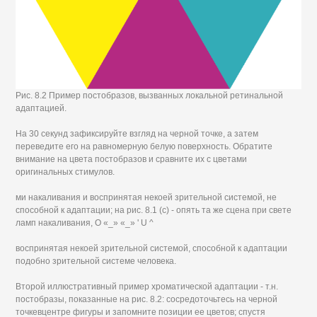
Рис. 8.2 Пример постобразов, вызванных локальной ретинальной
адаптацией.
На 30 секунд зафиксируйте взгляд на черной точке, а затем
переведите его на равномерную белую поверхность. Обратите
внимание на цвета постобразов и сравните их с цветами
оригинальных стимулов.
ми накаливания и воспринятая некоей зрительной системой, не
способной к адаптации; на рис. 8.1 (с) - опять та же сцена при свете
ламп накаливания, О «_» «_» ' U ^
воспринятая некоей зрительной системой, способной к адаптации
подобно зрительной системе человека.
Второй иллюстративный пример хроматической адаптации - т.н.
постобразы, показанные на рис. 8.2: сосредоточьтесь на черной
точкевцентре фигуры и запомните позиции ее цветов; спустя